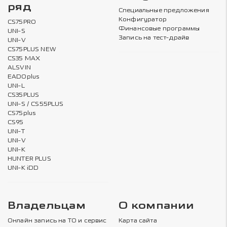
ряд
Специальные предложения
Конфигуратор
CS75PRO
Финансовые программы
UNI-S
Запись на тест-драйв
UNI-V
CS75PLUS NEW
CS35 MAX
ALSVIN
EADOplus
UNI-L
CS35PLUS
UNI-S / CS55PLUS
CS75plus
CS95
UNI-T
UNI-V
UNI-K
HUNTER PLUS
UNI-K iDD
Владельцам
О компании
Онлайн запись на ТО и сервис
Карта сайта