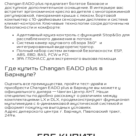
Changan EADO plus предлагает богатое базовое и
доступное дополнительное оснащение. В интерьере вас
встретит эргономичное кресло водителя с многорежимной
регулировкой, панорамная крыша с люком, бортовой
компьютер с 10-дюймовым сенсорным дисплеем и система
климат-контроля. Ключевые технологии сосредоточены на
безопасности и комфорте:
Адаптивный круиз-контроль с функцией Stop&Go для
расслабленного движения в потоке.
Система камер кругового обзора 360° и
интегрированный видеорегистратор.
Полный набор систем активной безопасности: ESP,
ABS, EBD, BAS, FCW и FCI.
ЭРА ГЛОНАСС для экстренного вызова помощи.
Где купить Changan EADO plus в
Барнауле?
Оценить все преимущества, пройти тест-драйв и
приобрести Changan EADO plus в Барнауле вы можете у
официального дилера — Чанган Центр АНТ. Наши
специалисты подробно расскажут о различиях между
комплектациями LX и DLX, продемонстрируют функционал
мультимедиа с 6-динамиковой акустической системой и
оформят покупку на выгодных условиях.
Адрес дилерского центра: г. Барнаул, Павловский тракт,
249е.