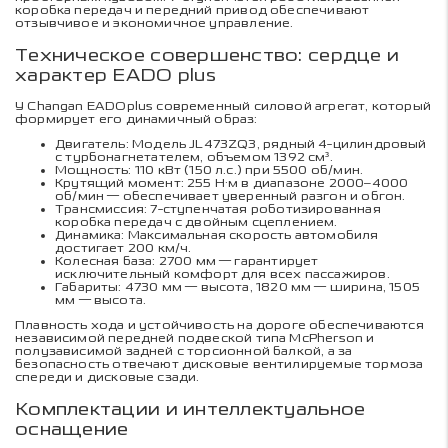
коробка передач и передний привод обеспечивают
отзывчивое и экономичное управление.
Техническое совершенство: сердце и
характер EADO plus
У Changan EADOplus современный силовой агрегат, который
формирует его динамичный образ:
Двигатель: Модель JL473ZQ3, рядный 4-цилиндровый
с турбонагнетателем, объемом 1392 см³.
Мощность: 110 кВт (150 л.с.) при 5500 об/мин.
Крутящий момент: 255 Н·м в диапазоне 2000–4000
об/мин — обеспечивает уверенный разгон и обгон.
Трансмиссия: 7-ступенчатая роботизированная
коробка передач с двойным сцеплением.
Динамика: Максимальная скорость автомобиля
достигает 200 км/ч.
Колесная база: 2700 мм — гарантирует
исключительный комфорт для всех пассажиров.
Габариты: 4730 мм — высота, 1820 мм — ширина, 1505
мм — высота.
Плавность хода и устойчивость на дороге обеспечиваются
независимой передней подвеской типа McPherson и
полузависимой задней с торсионной балкой, а за
безопасность отвечают дисковые вентилируемые тормоза
спереди и дисковые сзади.
Комплектации и интеллектуальное
оснащение