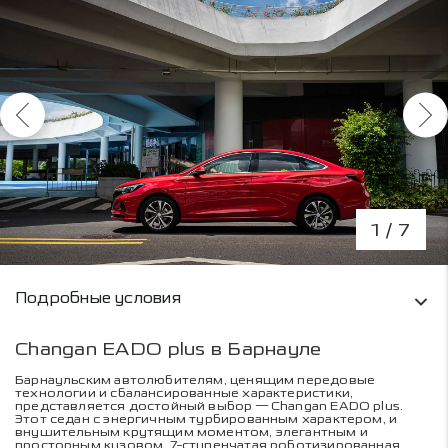
1
/ 7
Условия кредитования и информация о рас
Подробные условия
Changan EADO plus в Барнауле
Барнаульским автолюбителям, ценящим передовые
технологии и сбалансированные характеристики,
представляется достойный выбор — Changan EADO plus.
Этот седан с энергичным турбированным характером, и
внушительным крутящим моментом, элегантным и
просторным кузовом. 7-ступенчатая роботизированная