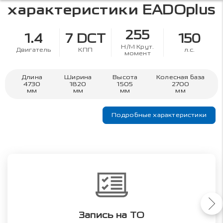
характеристики
EADOplus
255
1.4
7 DCT
150
Н/М Крут.
Двигатель
КПП
л.с.
момент
Длина
Ширина
Высота
Колесная база
4730
1820
1505
2700
мм
мм
мм
мм
Подробные характеристики
Запись на ТО