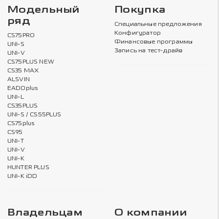
Модельный
Покупка
ряд
Специальные предложения
Конфигуратор
CS75PRO
Финансовые программы
UNI-S
Запись на тест-драйв
UNI-V
CS75PLUS NEW
CS35 MAX
ALSVIN
EADOplus
UNI-L
CS35PLUS
UNI-S / CS55PLUS
CS75plus
CS95
UNI-T
UNI-V
UNI-K
HUNTER PLUS
UNI-K iDD
Владельцам
О компании