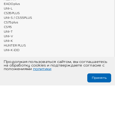
EADOplus
UNI-L
CS35PLUS
UNI-S / CS55PLUS
CS75plus
CS95
UNI-T
UNI-V
UNI-K
HUNTER PLUS
UNI-K iDD
Продолжая пользоваться сайтом, вы соглашаетесь
на обработку cookies и подтверждаете согласие с
Владельцам
О компании
положениями
политики
Онлайн запись на ТО и сервис
Карта сайта
Принять
Техническое обслуживание
© Changan Automobile Group, 2026
Изложенная на данном сайте информация носит