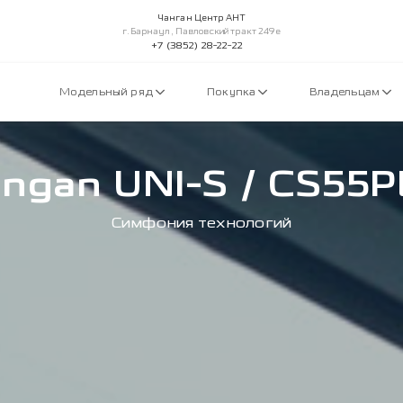
Чанган Центр АНТ
г.Барнаул, Павловский тракт 249е
+7 (3852) 28-22-22
Модельный ряд
Покупка
Владельцам
ngan UNI-S / CS55
Симфония технологий