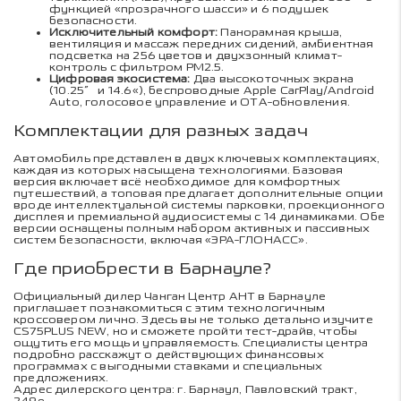
функцией «прозрачного шасси» и 6 подушек
безопасности.
Исключительный комфорт:
Панорамная крыша,
вентиляция и массаж передних сидений, амбиентная
подсветка на 256 цветов и двухзонный климат-
контроль с фильтром PM2.5.
Цифровая экосистема:
Два высокоточных экрана
(10.25″ и 14.6«), беспроводные Apple CarPlay/Android
Auto, голосовое управление и OTA-обновления.
Комплектации для разных задач
Автомобиль представлен в двух ключевых комплектациях,
каждая из которых насыщена технологиями. Базовая
версия включает всё необходимое для комфортных
путешествий, а топовая предлагает дополнительные опции
вроде интеллектуальной системы парковки, проекционного
дисплея и премиальной аудиосистемы с 14 динамиками. Обе
версии оснащены полным набором активных и пассивных
систем безопасности, включая «ЭРА-ГЛОНАСС».
Где приобрести в Барнауле?
Официальный дилер Чанган Центр АНТ в Барнауле
приглашает познакомиться с этим технологичным
кроссовером лично. Здесь вы не только детально изучите
CS75PLUS NEW, но и сможете пройти тест-драйв, чтобы
ощутить его мощь и управляемость. Специалисты центра
подробно расскажут о действующих финансовых
программах с выгодными ставками и специальных
предложениях.
Адрес дилерского центра: г. Барнаул, Павловский тракт,
249е.