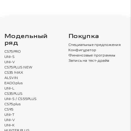
Модельный
Покупка
ряд
Специальные предложения
Конфигуратор
CS75PRO
Финансовые программы
UNI-S
Запись на тест-драйв
UNI-V
CS75PLUS NEW
CS35 MAX
ALSVIN
EADOplus
UNI-L
CS35PLUS
UNI-S / CS55PLUS
CS75plus
CS95
UNI-T
UNI-V
UNI-K
HUNTER PLUS