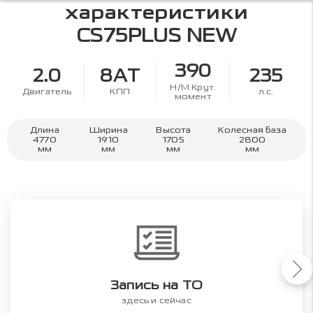
характеристики
CS75PLUS NEW
390
2.0
8AT
235
Н/М Крут.
Двигатель
КПП
л.с.
момент
Длина
Ширина
Высота
Колесная база
4770
1910
1705
2800
мм
мм
мм
мм
Запись на ТО
здесь и сейчас