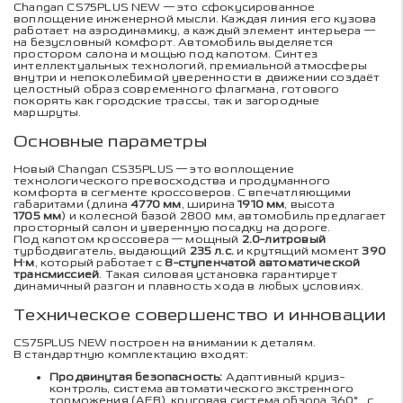
Changan CS75PLUS NEW — это сфокусированное
воплощение инженерной мысли. Каждая линия его кузова
работает на аэродинамику, а каждый элемент интерьера —
на безусловный комфорт. Автомобиль выделяется
простором салона и мощью под капотом. Синтез
интеллектуальных технологий, премиальной атмосферы
внутри и непоколебимой уверенности в движении создаёт
целостный образ современного флагмана, готового
покорять как городские трассы, так и загородные
маршруты.
Основные параметры
Новый Changan CS35PLUS — это воплощение
технологического превосходства и продуманного
комфорта в сегменте кроссоверов. С впечатляющими
габаритами (длина
4770 мм
, ширина
1910 мм
, высота
1705 мм
) и колесной базой 2800 мм, автомобиль предлагает
просторный салон и уверенную посадку на дороге.
Под капотом кроссовера — мощный
2.0-литровый
турбодвигатель, выдающий
235 л.с.
и крутящий момент
390
Н·м
, который работает с
8-ступенчатой автоматической
трансмиссией
. Такая силовая установка гарантирует
динамичный разгон и плавность хода в любых условиях.
Техническое совершенство и инновации
CS75PLUS NEW построен на внимании к деталям.
В стандартную комплектацию входят:
Продвинутая безопасность:
Адаптивный круиз-
контроль, система автоматического экстренного
торможения (AEB), круговая система обзора 360° с