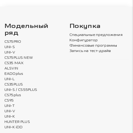
Модельный
Покупка
ряд
Специальные предложения
Конфигуратор
CS75PRO
Финансовые программы
UNI-S
Запись на тест-драйв
UNI-V
CS75PLUS NEW
CS35 MAX
ALSVIN
EADOplus
UNI-L
CS35PLUS
UNI-S / CS55PLUS
CS75plus
CS95
UNI-T
UNI-V
UNI-K
HUNTER PLUS
UNI-K iDD