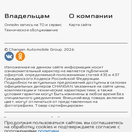
Владельцам
О компании
Онлайн запись на ТО и сервис
Карта сайта
Техническое обслуживание
© Changan Automobile Group, 2026
Изложенная на данном сайте информация носит
ознакомительный характер не является публичной
офертой, определяемой положениями статей 435 и 437
Гражданского Кодекса Российской Федерации.
Подробности актуальных предложений доступны в салонах
официальных дилеров CHANGAN. Указанные на сайте цены,
комплектации и технические характеристики, а также
условия гарантии могут быть изменены в любое время без
специального уведомления. Внешний вид товара, включая
цвет, могут отличаться от представленных на
фотографиях. Товар сертифицирован.
Политика в отношении обработки персональных данных
Политика конфиденциальности
Продолжая пользоваться сайтом, вы соглашаетесь
Согласие на обработку персональных данных
на обработку cookies и подтверждаете согласие с
Соглашение об использовании cookie-файлов
положениями
политики