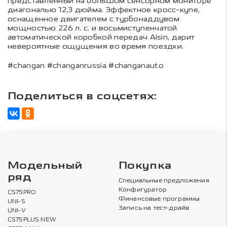
представленный на большом сенсорном мониторе
диагональю 12,3 дюйма. Эффектное кросс-купе,
оснащенное двигателем с турбонаддувом
мощностью 226 л. с. и восьмиступенчатой
автоматической коробкой передач Aisin, дарит
невероятные ощущения во время поездки.
#changan #changanrussia #changanauto
Поделиться в соцсетях:
Модельный
Покупка
ряд
Специальные предложения
Конфигуратор
CS75PRO
Финансовые программы
UNI-S
Запись на тест-драйв
UNI-V
CS75PLUS NEW