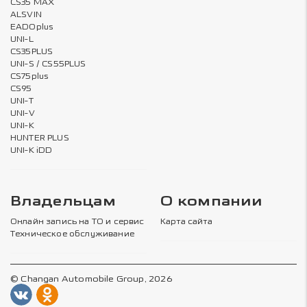
CS35 MAX
ALSVIN
EADOplus
UNI-L
CS35PLUS
UNI-S / CS55PLUS
CS75plus
CS95
UNI-T
UNI-V
UNI-K
HUNTER PLUS
UNI-K iDD
Владельцам
О компании
Онлайн запись на ТО и сервис
Карта сайта
Техническое обслуживание
© Changan Automobile Group, 2026