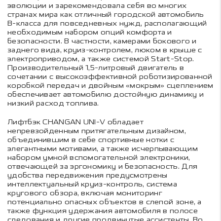
эволюции и зарекомендовала себя во многих
странах мира как отличный городской автомобиль
B-класса для повседневных нужд, располагающий
необходимым набором опций комфорта и
безопасности. В частности, камерами бокового и
заднего вида, круиз-контролем, люком в крыше с
электроприводом, а также системой Start-Stop.
Производительный 1,5-литровый двигатель в
сочетании с высокоэффективной роботизированной
коробкой передач и двойным «мокрым» сцеплением
обеспечивает автомобилю достойную динамику и
низкий расход топлива.
Лифтбэк CHANGAN UNI-V обладает
непревзойденным притягательным дизайном,
объединившим в себе спортивные нотки с
элегантными мотивами, а также исчерпывающим
набором умной вспомогательной электроники,
отвечающей за эргономику и безопасность. Для
удобства передвижения предусмотрены
интеллектуальный круиз-контроль, система
кругового обзора, включая мониторинг
потенциально опасных объектов в слепой зоне, а
также функция удержания автомобиля в полосе
следования и другие продвинутые ассистенты. Во