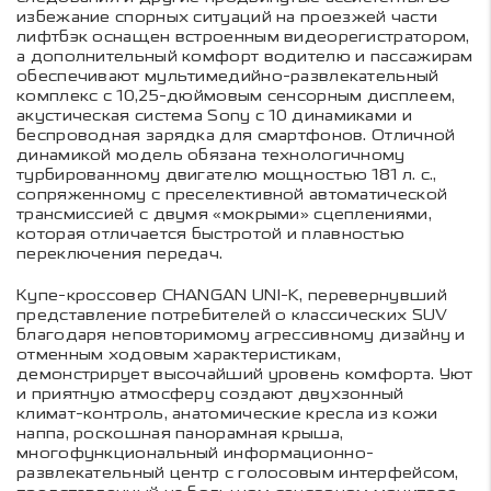
избежание спорных ситуаций на проезжей части
лифтбэк оснащен встроенным видеорегистратором,
а дополнительный комфорт водителю и пассажирам
обеспечивают мультимедийно-развлекательный
комплекс с 10,25-дюймовым сенсорным дисплеем,
акустическая система Sony с 10 динамиками и
беспроводная зарядка для смартфонов. Отличной
динамикой модель обязана технологичному
турбированному двигателю мощностью 181 л. с.,
сопряженному с преселективной автоматической
трансмиссией с двумя «мокрыми» сцеплениями,
которая отличается быстротой и плавностью
переключения передач.
Купе-кроссовер CHANGAN UNI-K, перевернувший
представление потребителей о классических SUV
благодаря неповторимому агрессивному дизайну и
отменным ходовым характеристикам,
демонстрирует высочайший уровень комфорта. Уют
и приятную атмосферу создают двухзонный
климат-контроль, анатомические кресла из кожи
наппа, роскошная панорамная крыша,
многофункциональный информационно-
развлекательный центр с голосовым интерфейсом,