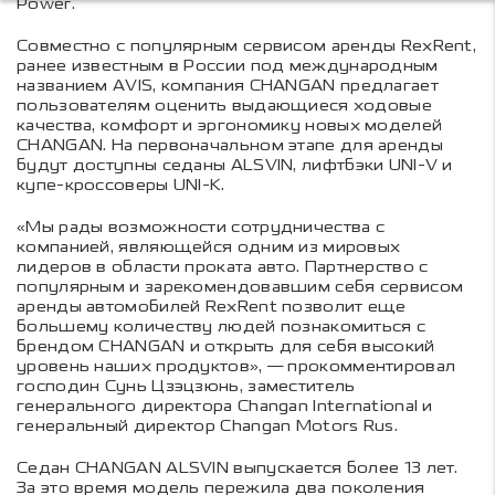
Power.
Совместно с популярным сервисом аренды RexRent,
ранее известным в России под международным
названием AVIS, компания CHANGAN предлагает
пользователям оценить выдающиеся ходовые
качества, комфорт и эргономику новых моделей
CHANGAN. На первоначальном этапе для аренды
будут доступны седаны ALSVIN, лифтбэки UNI-V и
купе-кроссоверы UNI-K.
«Мы рады возможности сотрудничества с
компанией, являющейся одним из мировых
лидеров в области проката авто. Партнерство с
популярным и зарекомендовавшим себя сервисом
аренды автомобилей RexRent позволит еще
большему количеству людей познакомиться с
брендом CHANGAN и открыть для себя высокий
уровень наших продуктов», — прокомментировал
господин Сунь Цзэцзюнь, заместитель
генерального директора Changan International и
генеральный директор Changan Motors Rus.
Седан CHANGAN ALSVIN выпускается более 13 лет.
За это время модель пережила два поколения