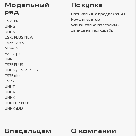
Модельный
Покупка
ряд
Специальные предложения
Конфигуратор
CS75PRO
Финансовые программы
UNI-S
Запись на тест-драйв
UNI-V
CS75PLUS NEW
CS35 MAX
ALSVIN
EADOplus
UNI-L
CS35PLUS
UNI-S / CS55PLUS
CS75plus
CS95
UNI-T
UNI-V
UNI-K
HUNTER PLUS
UNI-K iDD
Владельцам
О компании