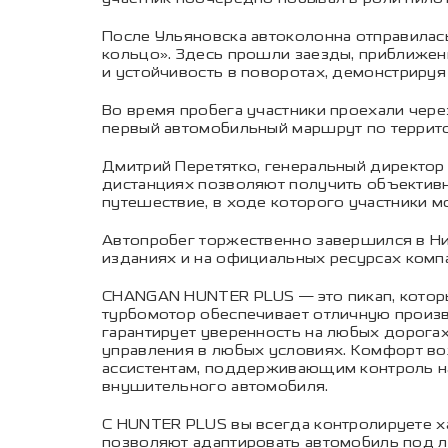
После Ульяновска автоколонна отправилас
кольцо». Здесь прошли заезды, приближе
и устойчивость в поворотах, демонстрируя
Во время пробега участники проехали чер
первый автомобильный маршрут по территор
Дмитрий Перетятко, генеральный директор 
дистанциях позволяют получить объективну
путешествие, в ходе которого участники м
Автопробег торжественно завершился в Н
изданиях и на официальных ресурсах компа
CHANGAN HUNTER PLUS — это пикап, которы
турбомотор обеспечивает отличную произво
гарантирует уверенность на любых дорогах
управления в любых условиях. Комфорт во
ассистентам, поддерживающим контроль на 
внушительного автомобиля.
С HUNTER PLUS вы всегда контролируете ха
позволяют адаптировать автомобиль под л