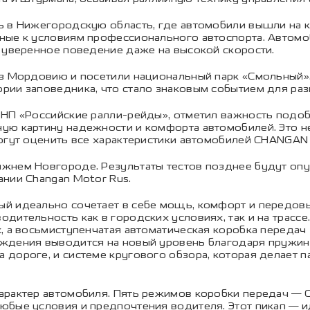
ь в Нижегородскую область, где автомобили вышли на
нные к условиям профессионального автоспорта. Авто
 уверенное поведение даже на высокой скорости.
ез Мордовию и посетили национальный парк «Смольный»
ии заповедника, что стало знаковым событием для раз
НП «Российские ралли-рейды», отметил важность подоб
ю картину надежности и комфорта автомобилей. Это не
огут оценить все характеристики автомобилей CHANGAN
ижнем Новгороде. Результаты тестов позднее будут о
нии Changan Motor Rus.
й идеально сочетает в себе мощь, комфорт и передов
дительность как в городских условиях, так и на трассе
, а восьмиступенчатая автоматическая коробка передач
ждения выводится на новый уровень благодаря пружин
дороге, и системе кругового обзора, которая делает п
рактер автомобиля. Пять режимов коробки передач — Comf
юбые условия и предпочтения водителя. Этот пикап — и