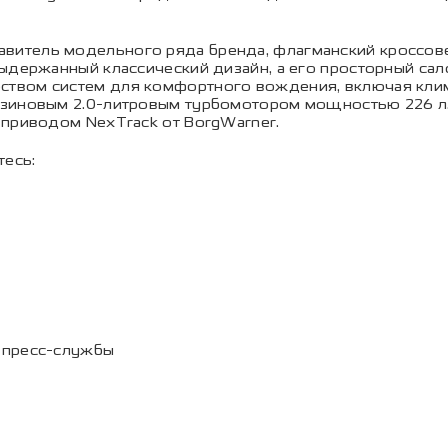
итель модельного ряда бренда, флагманский кроссовер
ыдержанный классический дизайн, а его просторный сало
твом систем для комфортного вождения, включая клим
зиновым 2.0-литровым турбомотором мощностью 226 л.с
 приводом NexTrack от BorgWarner.
есь:
 пресс-службы