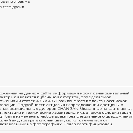
вые программы
а тест-драйв
оженная на данном сайте информация носит ознакомительный
актер не является публичной офертой, определяемой
ожениями статей 435 и 437 Гражданского Кодекса Российской
ерации. Подробности актуальных предложений доступны в
онах официальных дилеров CHANGAN. Указанные на сайте цены,
плектации и технические характеристики, а также условия гаран
ут быть изменены в любое время без специального уведомления
шний вид товара, включая цвет, могут отличаться от
дставленных на фотографиях. Товар сертифицирован.