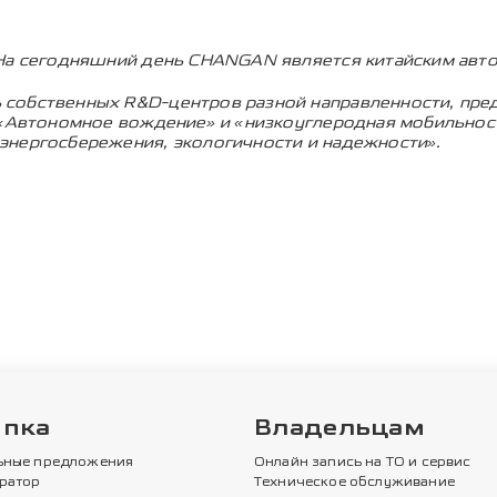
На сегодняшний день CHANGAN является китайским авто
обственных R&D-центров разной направленности, предст
 «Автономное вождение» и «низкоуглеродная мобильнос
нергосбережения, экологичности и надежности».
упка
Владельцам
ьные предложения
Онлайн запись на ТО и сервис
ратор
Техническое обслуживание