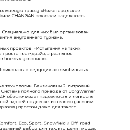
 кольцевую трассу «Нижегородское
мобили CHANGAN показали надежность
. Специально для них был организован
вития внутреннего туризма.
ных проектов: «Испытания на таких
 просто тест-драйв, а реальное
 в боевых условиях».
публикованы в ведущих автомобильных
ые технологии. Бензиновый 2-литровый
. Система полного привода от BorgWarner
 ZF обеспечивает надежность и легкость
ной задней подвеске, интеллектуальным
арковку простой даже для такого
ort, Eco, Sport, Snowfield и Off-road —
деальный выбор для тех, кто ценит мощь,