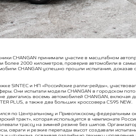
жники CHANGAN принимали участие в масштабном автоп
ли более 2000 километров, проверив автомобили в самы
томобили CHANGAN успешно прошли испытания, доказав
ржке SINTEC и НП «Российские ралли-рейды», участвов
феры. Они испытали модели CHANGAN в городском поток
нне двигались восемь автомобилей CHANGAN, включая дв
NTER PLUS, а также два больших кроссовера CS95 NEW.
ился по Центральному и Приволжскому федеральным ок
ирский тракт», которая используется в чемпионате Росс
олевали трассу на зимней резине без шипов. Организато
осы, овраги и резкие перепады высот создавали испыта
та и штурмана, осваивая раллийную технику управления