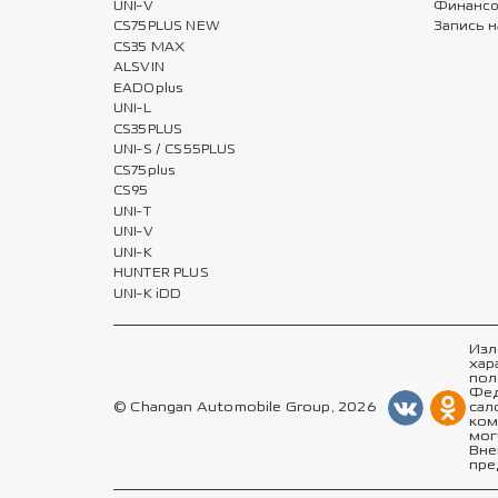
UNI-V
Финансо
CS75PLUS NEW
Запись н
CS35 MAX
ALSVIN
EADOplus
UNI-L
CS35PLUS
UNI-S / CS55PLUS
CS75plus
CS95
UNI-T
UNI-V
UNI-K
HUNTER PLUS
UNI-K iDD
Изл
хар
пол
Фед
© Changan Automobile Group, 2026
сал
ком
мог
Вне
пре