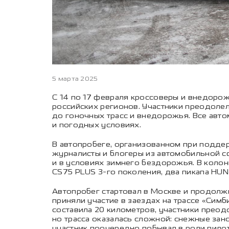
5 марта 2025
С 14 по 17 февраля кроссоверы и внедоро
российских регионов. Участники преодоле
до гоночных трасс и внедорожья. Все ав
и погодных условиях.
В автопробеге, организованном при подде
журналисты и блогеры из автомобильной с
и в условиях зимнего бездорожья. В коло
CS75 PLUS 3-го поколения, два пикапа HU
Автопробег стартовал в Москве и продолж
приняли участие в заездах на трассе «Симб
составила 20 километров, участники преод
но трасса оказалась сложной: снежные зан
участник поочередно побывал в роли пило