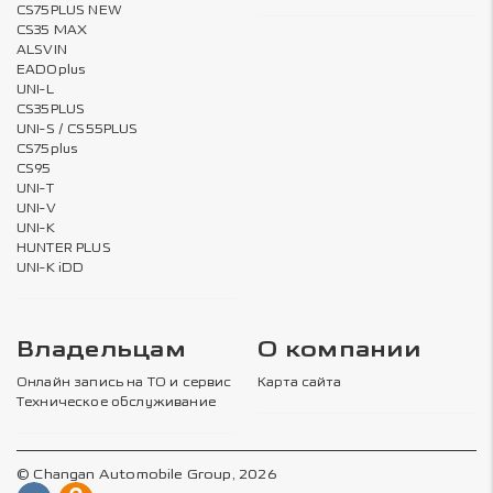
CS75PLUS NEW
CS35 MAX
ALSVIN
EADOplus
UNI-L
CS35PLUS
UNI-S / CS55PLUS
CS75plus
CS95
UNI-T
UNI-V
UNI-K
HUNTER PLUS
UNI-K iDD
Владельцам
О компании
Онлайн запись на ТО и сервис
Карта сайта
Техническое обслуживание
© Changan Automobile Group, 2026