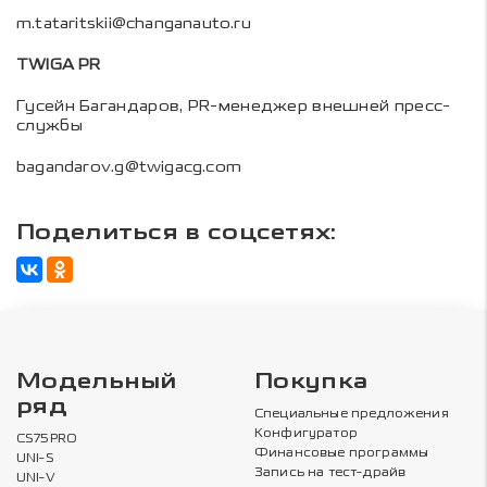
m.tataritskii@changanauto.ru
TWIGA PR
Гусейн Багандаров, PR-менеджер внешней пресс-
службы
bagandarov.g@twigacg.com
Поделиться в соцсетях:
Модельный
Покупка
ряд
Специальные предложения
Конфигуратор
CS75PRO
Финансовые программы
UNI-S
Запись на тест-драйв
UNI-V