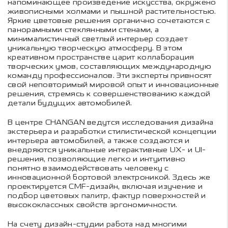
напоминающее произведение искусства, окружено
живописными холмами и пышной растительностью.
Яркие цветовые решения органично сочетаются с
панорамными стеклянными стенами, а
минималистичный светлый интерьер создает
уникальную творческую атмосферу. В этом
креативном пространстве царит коллаборация
творческих умов, составляющих международную
команду профессионалов. Эти эксперты привносят
свой неповторимый мировой опыт и инновационные
решения, стремясь к совершенствованию каждой
детали будущих автомобилей.
В центре CHANGAN ведутся исследования дизайна
экстерьера и разработки стилистической концепции
интерьера автомобилей, а также создаются и
внедряются уникальные интерактивные UX- и UI-
решения, позволяющие легко и интуитивно
понятно взаимодействовать человеку с
инновационной бортовой электроникой. Здесь же
проектируется CMF-дизайн, включая изучение и
подбор цветовых палитр, фактур поверхностей и
высококлассных свойств эргономичности.
На счету дизайн-студии работа над многими