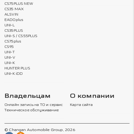
CS75PLUS NEW
CS35 MAX
ALSVIN
EADOplus
UNI-L
CS35PLUS
UNI-S / CS55PLUS
CS75plus
CS95
UNI-T
UNI-V
UNI-K
HUNTER PLUS
UNI-K iDD
Владельцам
О компании
Онлайн запись на ТО и сервис
Карта сайта
Техническое обслуживание
© Changan Automobile Group, 2026