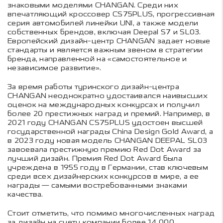
знаковыми моделями CHANGAN. Среди них
впечатляющий кроссовер CS75PLUS, прогрессивная
серия автомобилей линейки UNI, а также модели
собственных брендов, включая Deepal S7 и SL03.
Европейский дизайн-центр CHANGAN задает новые
стандарты и является важным звеном в стратегии
бренда, направленной на «самостоятельное и
независимое развитие».
За время работы туринского дизайн-центра
CHANGAN неоднократно удостаивался наивысших
оценок на международных конкурсах и получил
более 20 престижных наград и премий. Например, в
2021 году CHANGAN CS75PLUS удостоен высшей
государственной награды China Design Gold Award, а
в 2023 году новая модель CHANGAN DEEPAL SL03
завоевала престижную премию Red Dot Award за
лучший дизайн. Премия Red Dot Award была
учреждена в 1955 году в Германии, став ключевым
среди всех дизайнерских конкурсов в мире, а ее
награды — самыми востребованными знаками
качества.
Стоит отметить, что помимо многочисленных наград
за дизайн на счету компании более 14 000