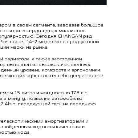
ером в своем сегменте, завоевав большое
ла покорить сердца двух миллионов
популярностью. Сегодня CHANGAN рад
Plus станет 14-й моделью в продуктовой
ции марки на рынке.
 радиатора, а также заостренной
ьер выполнен из высококачественных
йденный уровень комфорта и эргономики.
зволяющих чувствовать себя уверенно вне
ом 1,5 литра и мощностью 178 л.с.
в в минуту, позволяя автомобилю
ей Aisin, передающей тягу на переднюю
телескопическими амортизаторами и
ревзойденным ходовым качествам и
ностью хода.