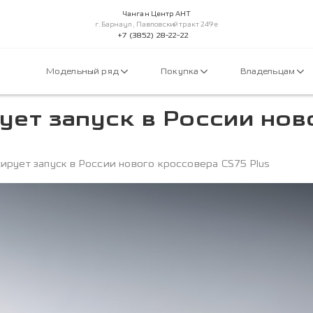
Чанган Центр АНТ
г.Барнаул, Павловский тракт 249е
+7 (3852) 28-22-22
Модельный ряд
Покупка
Владельцам
ет запуск в России нов
рует запуск в России нового кроссовера CS75 Plus