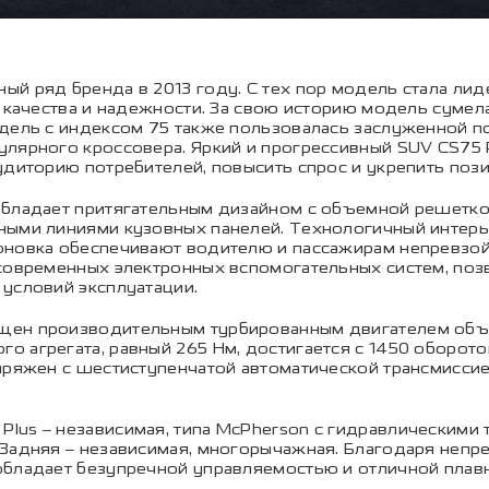
й ряд бренда в 2013 году. С тех пор модель стала лид
, качества и надежности. За свою историю модель суме
одель с индексом 75 также пользовалась заслуженной 
лярного кроссовера. Яркий и прогрессивный SUV CS75 
удиторию потребителей, повысить спрос и укрепить пози
обладает притягательным дизайном с объемной решеткой
ными линиями кузовных панелей. Технологичный интер
оновка обеспечивают водителю и пассажирам непревзо
 современных электронных вспомогательных систем, по
условий эксплуатации.
ен производительным турбированным двигателем объем
 агрегата, равный 265 Нм, достигается с 1450 оборото
пряжен с шестиступенчатой автоматической трансмисси
lus – независимая, типа McPherson с гидравлическими 
 Задняя – независимая, многорычажная. Благодаря неп
обладает безупречной управляемостью и отличной плав