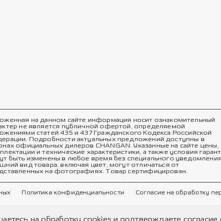
оженная на данном сайте информация носит ознакомительный
актер не является публичной офертой, определяемой
ожениями статей 435 и 437 Гражданского Кодекса Российской
ерации. Подробности актуальных предложений доступны в
онах официальных дилеров CHANGAN. Указанные на сайте цены,
плектации и технические характеристики, а также условия гаран
ут быть изменены в любое время без специального уведомления
шний вид товара, включая цвет, могут отличаться от
дставленных на фотографиях. Товар сертифицирован.
ных
Политика конфиденциальности
Согласие на обработку п
шаетесь на обработку cookies и подтверждаете согласи