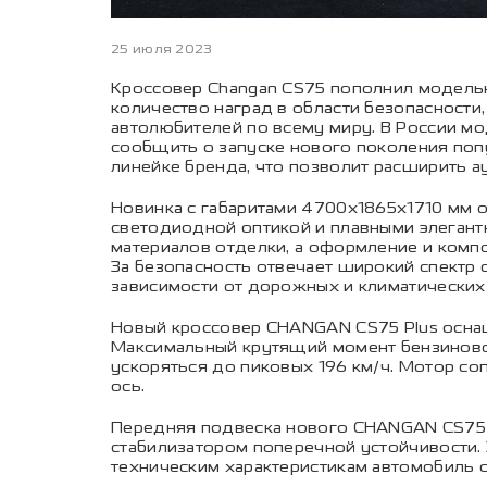
25 июля 2023
Кроссовер Changan CS75 пополнил модельны
количество наград в области безопасности
автолюбителей по всему миру. В России м
сообщить о запуске нового поколения попу
линейке бренда, что позволит расширить а
Новинка с габаритами 4700х1865х1710 мм 
светодиодной оптикой и плавными элегант
материалов отделки, а оформление и комп
За безопасность отвечает широкий спектр
зависимости от дорожных и климатических 
Новый кроссовер CHANGAN CS75 Plus оснащ
Максимальный крутящий момент бензинового
ускоряться до пиковых 196 км/ч. Мотор со
ось.
Передняя подвеска нового CHANGAN CS75 P
стабилизатором поперечной устойчивости.
техническим характеристикам автомобиль 