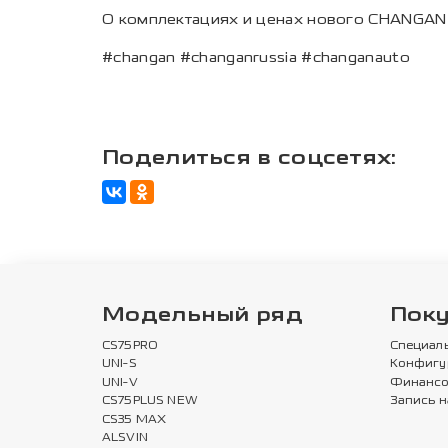
О комплектациях и ценах нового CHANGAN 
#changan #changanrussia #changanauto
Поделиться в соцсетях:
Модельный ряд
Пок
CS75PRO
Специал
UNI-S
Конфигу
UNI-V
Финансо
CS75PLUS NEW
Запись н
CS35 MAX
ALSVIN