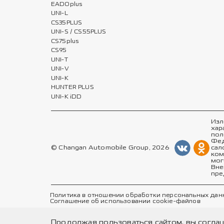
EADOplus
UNI-L
CS35PLUS
UNI-S / CS55PLUS
CS75plus
CS95
UNI-T
UNI-V
UNI-K
HUNTER PLUS
UNI-K iDD
Изл
хар
пол
Фед
© Changan Automobile Group, 2026
сал
ком
мог
Вне
пре
Политика в отношении обработки персональных дан
Соглашение об использовании cookie-файлов
Продолжая пользоваться сайтом, вы согла