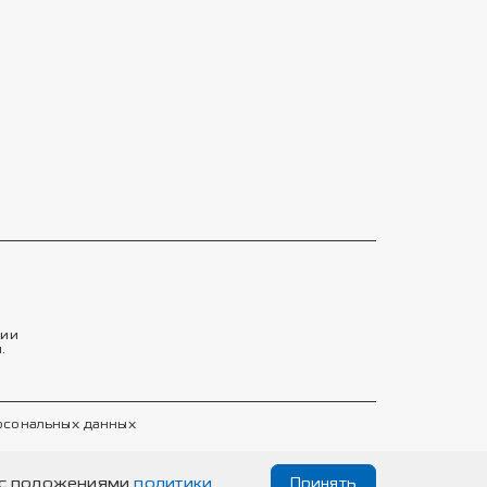
тии
.
ерсональных данных
е с положениями
политики
Принять