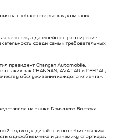
твия на глобальных рынках, компания
яч человек, а дальнейшее расширение
екательность среди самых требовательных
тил президент Changan Automobile,
дов таких как CHANGAN, AVATAR и DEEPAL,
ачеству обслуживания каждого клиента».
редставляя на рынке Ближнего Востока
ый подход к дизайну и потребительским
ость однообъемника и динамику спорткара.