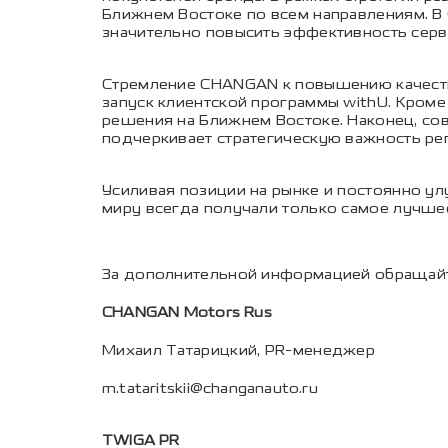
Ближнем Востоке по всем направлениям. В 
значительно повысить эффективность серви
Стремление CHANGAN к повышению качеств
запуск клиентской программы withU. Кроме
решения на Ближнем Востоке. Наконец, со
подчеркивает стратегическую важность ре
Усиливая позиции на рынке и постоянно ул
миру всегда получали только самое лучше
За дополнительной информацией обращайт
CHANGAN Motors Rus
Михаил Татарицкий, PR-менеджер
m.tataritskii@changanauto.ru
TWIGA PR