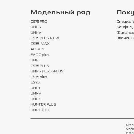
Модельный ряд
Пок
CS75PRO
Специал
UNI-S
Конфигу
UNI-V
Финансо
CS75PLUS NEW
Запись н
CS35 MAX
ALSVIN
EADOplus
UNI-L
CS35PLUS
UNI-S / CS55PLUS
CS75plus
CS95
UNI-T
UNI-V
UNI-K
HUNTER PLUS
UNI-K iDD
Изл
хар
пол