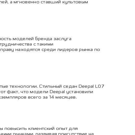
ей, а мгновенно ставший культовым
ность моделей бренда заслуга
трудничества с такими
 праву находятся среди лидеров рынка по
тые технологии. Стильный седан Deepal L07
от факт, что модели Deepal установили
земпляров всего за 14 месяцев.
ы повысить клиентский опыт для
ными рынками, развивая присутствие на