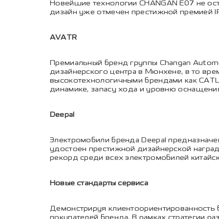
Новейшие технологии CHANGAN E07 не ост
дизайн уже отмечен престижной премией IF
AVATR
Премиальный бренд группы Changan Automob
дизайнерского центра в Мюнхене, в то вре
высокотехнологичными брендами как CATL 
динамике, запасу хода и уровню оснащени
Deepal
Электромобили бренда Deepal предназначен
удостоен престижной дизайнерской награды
рекорд среди всех электромобилей китайск
Новые стандарты сервиса
Демонстрируя клиентоориентированность б
покупателей бренда. В рамках стратегии р