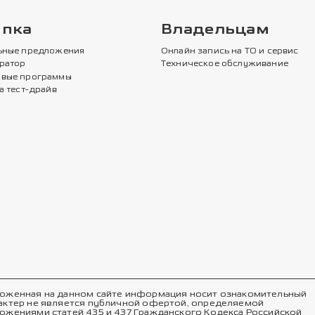
упка
Владельцам
ьные предложения
Онлайн запись на ТО и сервис
ратор
Техническое обслуживание
вые программы
а тест-драйв
оженная на данном сайте информация носит ознакомительный
актер не является публичной офертой, определяемой
ожениями статей 435 и 437 Гражданского Кодекса Российской