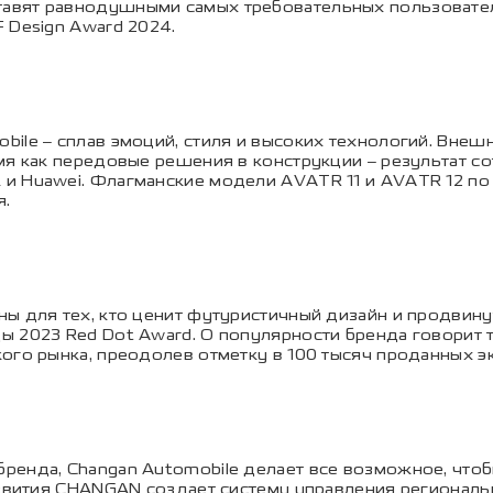
авят равнодушными самых требовательных пользовател
 Design Award 2024.
ile – сплав эмоций, стиля и высоких технологий. Внеш
мя как передовые решения в конструкции – результат со
и Huawei. Флагманские модели AVATR 11 и AVATR 12 по
я.
ы для тех, кто ценит футуристичный дизайн и продвину
 2023 Red Dot Award. О популярности бренда говорит т
ого рынка, преодолев отметку в 100 тысяч проданных эк
ренда, Changan Automobile делает все возможное, чтоб
азвития CHANGAN создает систему управления региональ