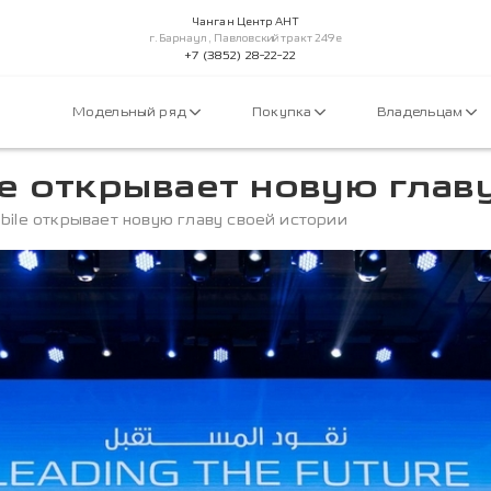
Чанган Центр АНТ
г.Барнаул, Павловский тракт 249е
+7 (3852) 28-22-22
Модельный ряд
Покупка
Владельцам
e открывает новую глав
bile открывает новую главу своей истории