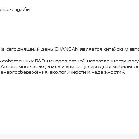
ресс-службы
На сегодняшний день CHANGAN является китайским авт
обственных R&D-центров разной направленности, предст
 «Автономное вождение» и «низкоуглеродная мобильнос
энергосбережения, экологичности и надежности».