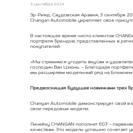
3 сентября 2024
Эр-Рияд, Саудовская Аравия, 3 сентября 20
Changan Automobile укрепляет свое присут
В настоящее время число клиентов CHANG
портфеля брендов, представленных в реги
покупателей.
«Мы стремимся угодить вкусам и удовлетво
господин Ван Цзюнь. – Благодаря портфел
мы расширяем модельный ряд на Ближнем В
Предвосхищая будущее новинками трех б
Changan Automobile демонстрирует свой в
свои передовые модели.
Линейку CHANGAN пополнит E07 – первене
качествам. Это модель успешно сочетает у