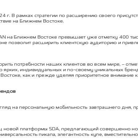
24 г. В рамках стратегии по расширению своего присутс
ствие на Ближнем Востоке.
AN на Ближнем Востоке превышает уже отметку 400 тыс
оне позволит расширить клиентскую аудиторию и привл
рить потребности наших клиентов во всем мире, – отме
ю ярких, индивидуальных и по-своему уникальных брен
остоке, как и прежде уделяя приоритетное внимание к
рендов
згляд на персональную мобильность завтрашнего дня, п
ц новой платформы SDA, предлагающий совершенно нов
ниверсальность пикапа, элегантность купе, вместительн