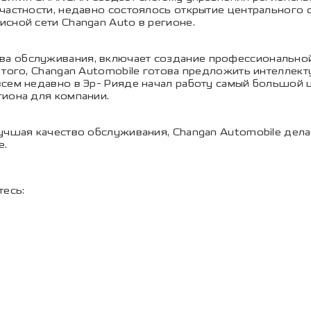
частности, недавно состоялось открытие центрального с
сной сети Changan Auto в регионе.
а обслуживания, включает создание профессиональной
 того, Changan Automobile готова предложить интеллек
всем недавно в Эр- Рияде начал работу самый большой
гиона для компании.
учшая качество обслуживания, Changan Automobile дела
е.
есь: