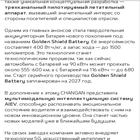
также уникальная концептуальная разработка —
трехканальный пилотируемый летательный
аппарат
, вызвавший значительный интерес со
стороны посетителей и специалистов отрасли.
Одним из главных анонсов стала твердотельная
аккумуляторная батарея нового поколения под
названием
Golden Shield
Battery
. Её энергоёмкость
составляет 400 Вт·ч/кг, а запас хода — до 1500
километров. Это технология станет
технологическим прорывом, так как сейчас
автомобиль с батареей на 90 кВтч может проехать
около 555-600 км, а с батареей на 116 кВтч — до 680
км. Старт серийного производства
Golden Shield
Battery
запланирован на 2027 год.
В дополнение к этому CHANGAN представила
мультимодальную интеллектуальную систему
AIEV
, способную распознавать эмоциональное
состояние водителя и взаимодействовать с ним на
новом инновационном уровне. Она станет частью
новых моделей уже в ближайшем будущем.
На своих заводах компания активно внедряет
технологии 5G, искусственный интеллект и