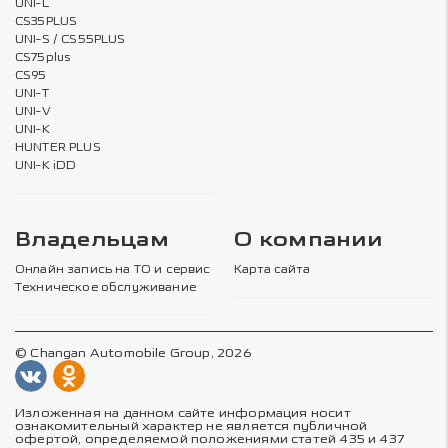
UNI-L
CS35PLUS
UNI-S / CS55PLUS
CS75plus
CS95
UNI-T
UNI-V
UNI-K
HUNTER PLUS
UNI-K iDD
Владельцам
О компании
Онлайн запись на ТО и сервис
Карта сайта
Техническое обслуживание
© Changan Automobile Group, 2026
Изложенная на данном сайте информация носит
ознакомительный характер не является публичной
офертой, определяемой положениями статей 435 и 437