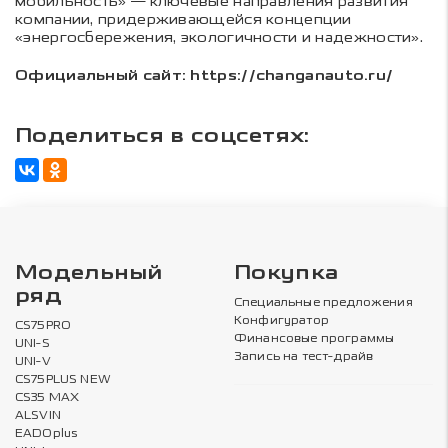
мобильность» — ключевые направления развития
компании, придерживающейся концепции
«энергосбережения, экологичности и надежности».
Официальный сайт:
https://changanauto.ru/
Поделиться в соцсетях:
Модельный
Покупка
ряд
Специальные предложения
Конфигуратор
CS75PRO
Финансовые программы
UNI-S
Запись на тест-драйв
UNI-V
CS75PLUS NEW
CS35 MAX
ALSVIN
EADOplus