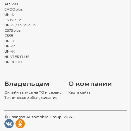
ALSVIN
EADOplus
UNI-L
CS35PLUS
UNI-S / CS55PLUS
CS75plus
CS95
UNI-T
UNI-V
UNI-K
HUNTER PLUS
UNI-K iDD
Владельцам
О компании
Онлайн запись на ТО и сервис
Карта сайта
Техническое обслуживание
© Changan Automobile Group, 2026