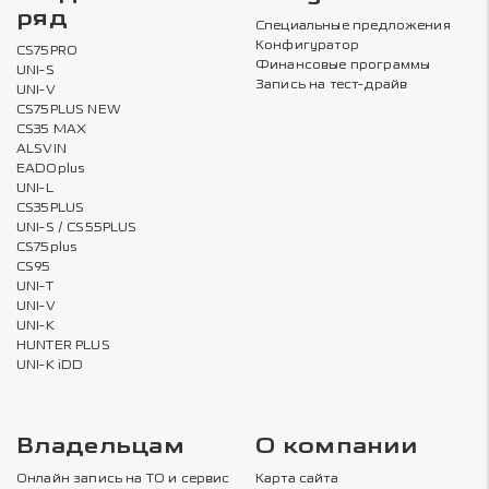
ряд
Специальные предложения
Конфигуратор
CS75PRO
Финансовые программы
UNI-S
Запись на тест-драйв
UNI-V
CS75PLUS NEW
CS35 MAX
ALSVIN
EADOplus
UNI-L
CS35PLUS
UNI-S / CS55PLUS
CS75plus
CS95
UNI-T
UNI-V
UNI-K
HUNTER PLUS
UNI-K iDD
Владельцам
О компании
Онлайн запись на ТО и сервис
Карта сайта