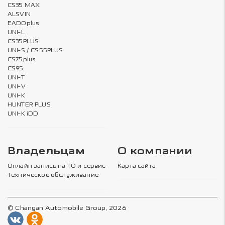
CS35 MAX
ALSVIN
EADOplus
UNI-L
CS35PLUS
UNI-S / CS55PLUS
CS75plus
CS95
UNI-T
UNI-V
UNI-K
HUNTER PLUS
UNI-K iDD
Владельцам
О компании
Онлайн запись на ТО и сервис
Карта сайта
Техническое обслуживание
© Changan Automobile Group, 2026