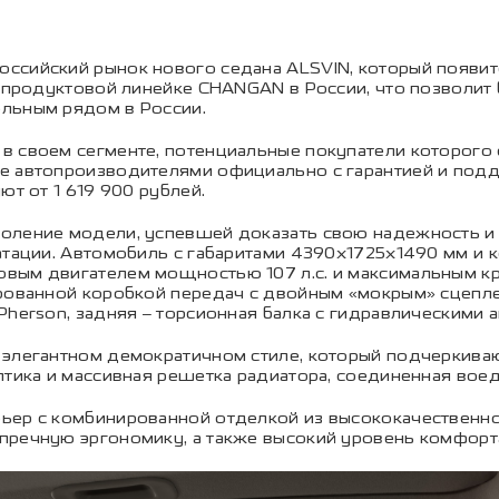
ссийский рынок нового седана ALSVIN, который появит
в продуктовой линейке CHANGAN в России, что позволит 
льным рядом в России.
в своем сегменте, потенциальные покупатели которого
е автопроизводителями официально с гарантией и под
ют от 1 619 900 рублей.
оление модели, успевшей доказать свою надежность и 
атации. Автомобиль с габаритами 4390х1725х1490 мм и 
овым двигателем мощностью 107 л.с. и максимальным к
ированной коробкой передач с двойным «мокрым» сцепл
Pherson, задняя – торсионная балка с гидравлическими 
 элегантном демократичном стиле, который подчеркиваю
птика и массивная решетка радиатора, соединенная во
ьер с комбинированной отделкой из высококачественно
пречную эргономику, а также высокий уровень комфорта