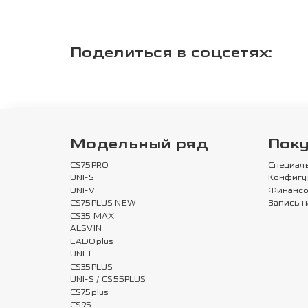
Поделиться в соцсетях:
Модельный ряд
Пок
CS75PRO
Специал
UNI-S
Конфигу
UNI-V
Финансо
CS75PLUS NEW
Запись н
CS35 MAX
ALSVIN
EADOplus
UNI-L
CS35PLUS
UNI-S / CS55PLUS
CS75plus
CS95