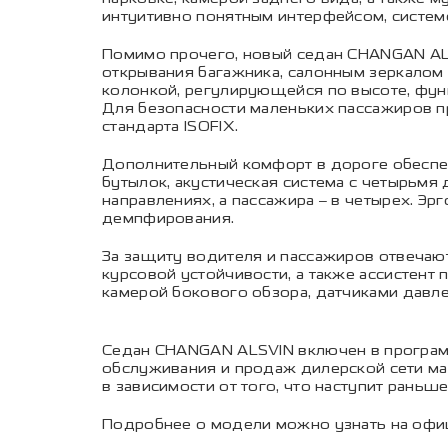
интуитивно понятным интерфейсом, системо
Помимо прочего, новый седан CHANGAN AL
открывания багажника, салонным зеркалом
колонкой, регулирующейся по высоте, фун
Для безопасности маленьких пассажиров п
стандарта ISOFIX.
Дополнительный комфорт в дороге обеспеч
бутылок, акустическая система с четырьмя
направлениях, а пассажира – в четырех. 
демпфирования.
За защиту водителя и пассажиров отвечаю
курсовой устойчивости, а также ассистен
камерой бокового обзора, датчиками давле
Седан CHANGAN ALSVIN включен в програм
обслуживания и продаж дилерской сети мар
в зависимости от того, что наступит ран
Подробнее о модели можно узнать на оф