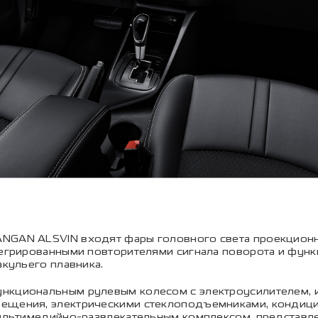
ANGAN ALSVIN входят фары головного света проекцион
тегрированными повторителями сигнала поворота и функ
акульего плавника.
ункциональным рулевым колесом с электроусилителем, 
ещения, электрическими стеклоподъемниками, кондицио
 мультимедийно-развлекательным комплексом, предста