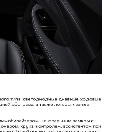
ного типа, светодиодные дневные ходовые
цией обогрева, а также легкосплавные
иммобилайзером, центральным замком с
нером, круиз-контролем, ассистентом при
вленным 7-дюймовым сенсорным дисплеем с