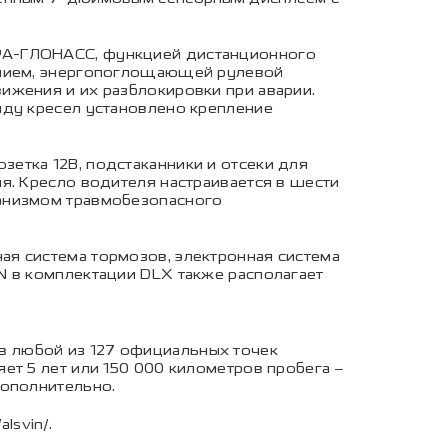
ЭРА-ГЛОНАСС, функцией дистанционного
нением, энергопоглощающей рулевой
ижения и их разблокировки при аварии.
яду кресел установлено крепление
етка 12В, подстаканники и отсеки для
я. Кресло водителя настраивается в шести
ханизмом травмобезопасного
я система тормозов, электронная система
N в комплектации DLX также располагает
в любой из 127 официальных точек
ет 5 лет или 150 000 километров пробега –
дополнительно.
alsvin/
.