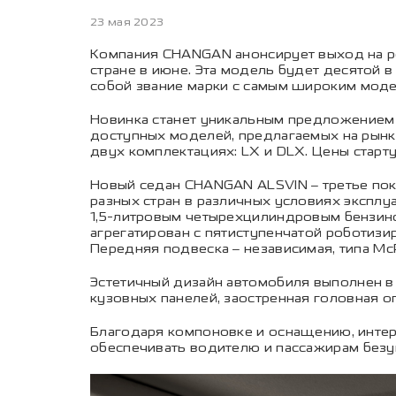
23 мая 2023
Компания CHANGAN анонсирует выход на ро
стране в июне. Эта модель будет десятой 
собой звание марки с самым широким моде
Новинка станет уникальным предложением 
доступных моделей, предлагаемых на рынк
двух комплектациях: LX и DLX. Цены старту
Новый седан CHANGAN ALSVIN – третье пок
разных стран в различных условиях эксплу
1,5-литровым четырехцилиндровым бензин
агрегатирован с пятиступенчатой роботиз
Передняя подвеска – независимая, типа Mc
Эстетичный дизайн автомобиля выполнен в
кузовных панелей, заостренная головная о
Благодаря компоновке и оснащению, интер
обеспечивать водителю и пассажирам безу