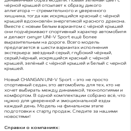
динамичный образ модели. Новый зелёный цвет с
чёрной крышей отсылает к образу дикого
аллигатора — стремительного и уверенного
хищника, тогда как искрящийся красный с чёрной
крышей вдохновлён энергетикой красного дракона.
Вместе с новым белым вариантом с чёрной крышей
они подчёркивают спортивный характер автомобиля
и делают силуэт UNI-V Sport ещё более
выразительным на дороге. Всего модель
предлагается в шести вариантах исполнения
экстерьера: звёздный серый, глубокий чёрный,
серый/чёрный, искрящийся красный с чёрной
крышей, зелёный с чёрной крышей и белый с черной
крышей.
Новый CHANGAN UNI-V Sport – это не просто
спортивный седан, это автомобиль для тех, кто не
хочет выбирать между динамикой, технологиями и
комфортом. В одной комплектации собрано всё, что
нужно для уверенной и эмоциональной езды
каждый день. Модель на финальном этапе
подготовки к старту продаж. Следите за нашими
новостями!
Справки о компаниях: