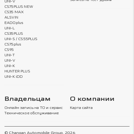
UNI-V
CS75PLUS NEW
CS35 MAX
ALSVIN
EADOplus
UNI-L
CS35PLUS
UNI-S / CS55PLUS
CS75plus
CS95
UNI-T
UNI-V
UNI-K
HUNTER PLUS
UNI-K iDD
Владельцам
О компании
Онлайн запись на ТО и сервис
Карта сайта
Техническое обслуживание
© Changan Automobile Group, 2026