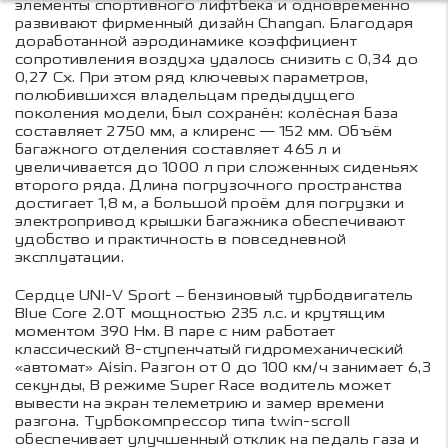
элементы спортивного лифтбека и одновременно
развивают фирменный дизайн Changan. Благодаря
доработанной аэродинамике коэффициент
сопротивления воздуха удалось снизить с 0,34 до
0,27 Cx. При этом ряд ключевых параметров,
полюбившихся владельцам предыдущего
поколения модели, был сохранён: колёсная база
составляет 2750 мм, а клиренс — 152 мм. Объём
багажного отделения составляет 465 л и
увеличивается до 1000 л при сложенных сиденьях
второго ряда. Длина погрузочного пространства
достигает 1,8 м, а большой проём для погрузки и
электропривод крышки багажника обеспечивают
удобство и практичность в повседневной
эксплуатации.
Сердце UNI-V Sport – бензиновый турбодвигатель
Blue Core 2.0T мощностью 235 л.с. и крутящим
моментом 390 Нм. В паре с ним работает
классический 8-ступенчатый гидромеханический
«автомат» Aisin. Разгон от 0 до 100 км/ч занимает 6,3
секунды, В режиме Super Race водитель может
вывести на экран телеметрию и замер времени
разгона. Турбокомпрессор типа twin-scroll
обеспечивает улучшенный отклик на педаль газа и