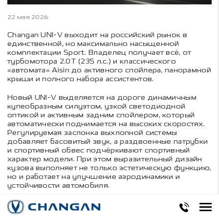
22 мая 2026
Changan UNI-V выходит на российский рынок в
единственной, но максимально насыщенной
комплектации Sport. Владелец получает всё, от
турбомотора 2.0T (235 л.с.) и классического
«автомата» Aisin до активного спойлера, панорамной
крыши и полного набора ассистентов.
Новый UNI-V выделяется на дороге динамичным
купеобразным силуэтом, узкой светодиодной
оптикой и активным задним спойлером, который
автоматически поднимается на высоких скоростях.
Регулируемая заслонка выхлопной системы
добавляет басовитый звук, а раздвоенные патрубки
и спортивный обвес подчёркивают спортивный
характер модели. При этом выразительный дизайн
кузова выполняет не только эстетическую функцию,
но и работает на улучшение аэродинамики и
устойчивости автомобиля.
Тщательно продуманные пропорции кузова
(4740×1838×1430) подчеркивают классические