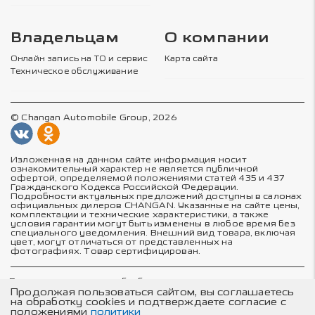
Владельцам
О компании
Онлайн запись на ТО и сервис
Карта сайта
Техническое обслуживание
© Changan Automobile Group, 2026
Изложенная на данном сайте информация носит
ознакомительный характер не является публичной
офертой, определяемой положениями статей 435 и 437
Гражданского Кодекса Российской Федерации.
Подробности актуальных предложений доступны в салонах
официальных дилеров CHANGAN. Указанные на сайте цены,
комплектации и технические характеристики, а также
условия гарантии могут быть изменены в любое время без
специального уведомления. Внешний вид товара, включая
цвет, могут отличаться от представленных на
фотографиях. Товар сертифицирован.
Политика в отношении обработки персональных данных
Политика конфиденциальности
Продолжая пользоваться сайтом, вы соглашаетесь
Согласие на обработку персональных данных
на обработку cookies и подтверждаете согласие с
Соглашение об использовании cookie-файлов
положениями
политики