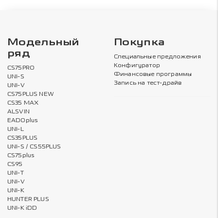
Модельный
Покупка
ряд
Специальные предложения
Конфигуратор
CS75PRO
Финансовые программы
UNI-S
Запись на тест-драйв
UNI-V
CS75PLUS NEW
CS35 MAX
ALSVIN
EADOplus
UNI-L
CS35PLUS
UNI-S / CS55PLUS
CS75plus
CS95
UNI-T
UNI-V
UNI-K
HUNTER PLUS
UNI-K iDD