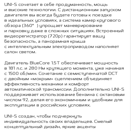
UNI-S сочетает в себе продуманность, мощь
и высокие технологии. С дистанционным запуском
двигателя вы всегда будете готовы к поездке
в идеальных условиях, а система камер кругового
обзора (360°) упрощает маневрирование
и парковку даже в сложных ситуациях. Встроенный
видеорегистратор (720p) гарантирует вашу
безопасность, а панорамная крыша
с интеллектуальным электроприводом наполняет
салон светом.
Двигатель BlueCore 1.5T обеспечивает мощность
в 181 л.с. и 280 Нм крутящего момента, уже начиная
с 1500 об/мин. Сочетание с семиступенчатой DCT
с двойным «мокрым» сцеплением объединяет
эффективность механики и комфорт
автоматической трансмиссии. Дополнительно UNI-S
поддерживает использование бензина с октановым
числом 92, делая его экономичным и удобным для
эксплуатации в российских условиях.
UNI-S создан, чтобы подчеркнуть
индивидуальность своих владельцев. Смелый
концептуальный дизайн, яркие акценты