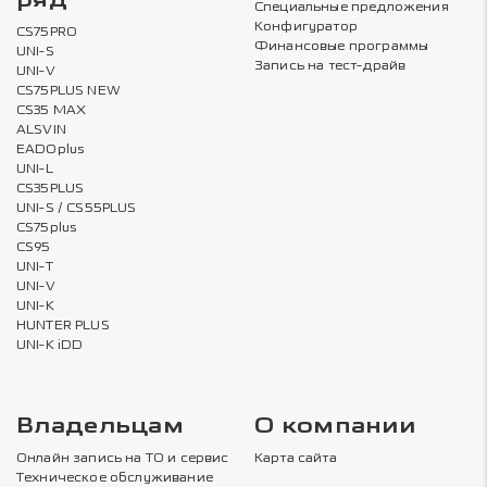
ряд
Специальные предложения
Конфигуратор
CS75PRO
Финансовые программы
UNI-S
Запись на тест-драйв
UNI-V
CS75PLUS NEW
CS35 MAX
ALSVIN
EADOplus
UNI-L
CS35PLUS
UNI-S / CS55PLUS
CS75plus
CS95
UNI-T
UNI-V
UNI-K
HUNTER PLUS
UNI-K iDD
Владельцам
О компании
Онлайн запись на ТО и сервис
Карта сайта
Техническое обслуживание