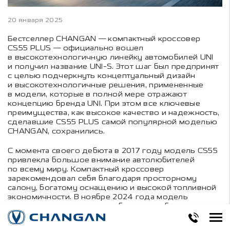
20 января 2025
Бестселлер CHANGAN — компактный кроссовер
CS55 PLUS — официально вошел
в высокотехнологичную линейку автомобилей UNI
и получил название UNI-S. Этот шаг был предпринят
с целью подчеркнуть концептуальный дизайн
и высокотехнологичные решения, примененные
в модели, которые в полной мере отражают
концепцию бренда UNI. При этом все ключевые
преимущества, как высокое качество и надежность,
сделавшие CS55 PLUS самой популярной моделью
CHANGAN, сохранились.
С момента своего дебюта в 2017 году модель CS55
привлекла большое внимание автолюбителей
по всему миру. Компактный кроссовер
зарекомендовал себя благодаря просторному
салону, богатому оснащению и высокой топливной
экономичности. В ноябре 2024 года модель
достигла исторического рубежа — глобальные
продажи превысили 1 миллион единиц, что
закрепило за CS55 статус одной из самых