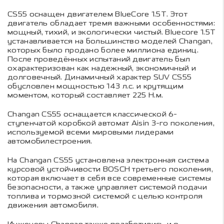
CS55 оснащен двигателем BlueCore 1.5T. Этот
двигатель обладает тремя важными особенностями:
мощный, тихий, и экологически чистый. Bluecore 1.5T
устанавливается на большинство моделей Changan,
которых было продано более миллиона единиц.
После проведённых испытаний двигатель был
охарактеризован как надежный, экономичный и
долговечный. Динамичный характер SUV CS55
обусловлен мощностью 143 л.с. и крутящим
моментом, который составляет 225 Н.м.
Changan CS55 оснащается классической 6-
ступенчатой коробкой автомат Aisin 3-го поколения,
используемой всеми мировыми лидерами
автомобилестроения.
На Changan CS55 установлена электронная система
курсовой устойчивости BOSCH третьего поколения,
которая включает в себя все современные системы
безопасности, а также управляет системой подачи
топлива и тормозной системой с целью контроля
движения автомобиля.