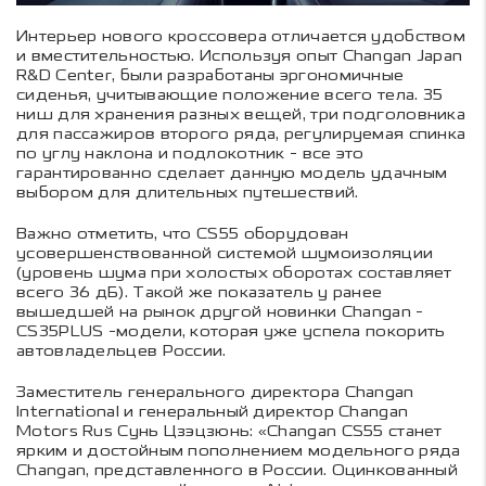
Интерьер нового кроссовера отличается удобством
и вместительностью. Используя опыт Changan Japan
R&D Center, были разработаны эргономичные
сиденья, учитывающие положение всего тела. 35
ниш для хранения разных вещей, три подголовника
для пассажиров второго ряда, регулируемая спинка
по углу наклона и подлокотник - все это
гарантированно сделает данную модель удачным
выбором для длительных путешествий.
Важно отметить, что CS55 оборудован
усовершенствованной системой шумоизоляции
(уровень шума при холостых оборотах составляет
всего 36 дБ). Такой же показатель у ранее
вышедшей на рынок другой новинки Changan -
CS35PLUS -модели, которая уже успела покорить
автовладельцев России.
Заместитель генерального директора Changan
International и генеральный директор Changan
Motors Rus Сунь Цзэцзюнь: «Changan CS55 станет
ярким и достойным пополнением модельного ряда
Changan, представленного в России. Оцинкованный