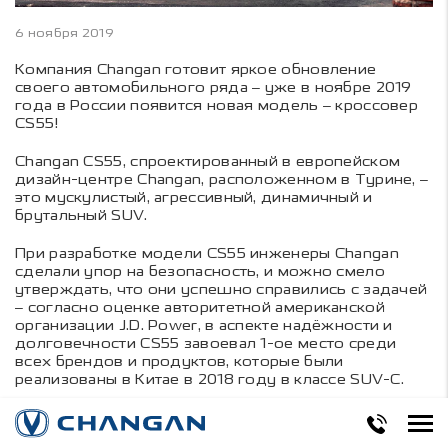
6 ноября 2019
Компания Changan готовит яркое обновление
своего автомобильного ряда – уже в ноябре 2019
года в России появится новая модель – кроссовер
CS55!
Changan CS55, спроектированный в европейском
дизайн-центре Changan, расположенном в Турине, –
это мускулистый, агрессивный, динамичный и
брутальный SUV.
При разработке модели CS55 инженеры Changan
сделали упор на безопасность, и можно смело
утверждать, что они успешно справились с задачей
– согласно оценке авторитетной американской
организации J.D. Power, в аспекте надёжности и
долговечности CS55 завоевал 1-ое место среди
всех брендов и продуктов, которые были
реализованы в Китае в 2018 году в классе SUV-C.
Модель CS55 успешно прошла тест C-NCAP и
получила 5 из 5 звезд, что является