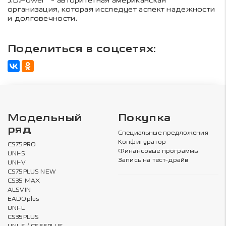
J.D.Power* - авторитетная американская
организация, которая исследует аспект надежности
и долговечности.
Поделиться в соцсетях:
Модельный
Покупка
ряд
Специальные предложения
Конфигуратор
CS75PRO
Финансовые программы
UNI-S
Запись на тест-драйв
UNI-V
CS75PLUS NEW
CS35 MAX
ALSVIN
EADOplus
UNI-L
CS35PLUS