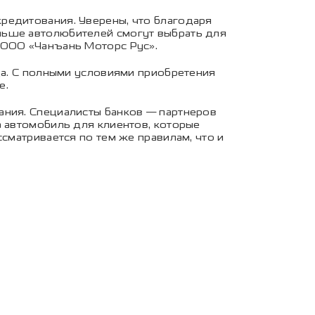
редитования. Уверены, что благодаря
льше автолюбителей смогут выбрать для
 ООО «Чанъань Моторс Рус».
да. С полными условиями приобретения
ce
.
ания. Специалисты банков — партнеров
а автомобиль для клиентов, которые
сматривается по тем же правилам, что и