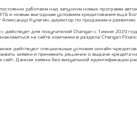
постоянно работаем над запуском новых программ авток
м ВТБ и новым выгодным условиям кредитования еще бо
т Александр Кулагин, директор по продажам и развитию
t» действует для покупателей Changan с 1 июня 2020 го
накомиться на сайте компании в разделе
Changan Finan
 также действуют специальные условия онлайн-кредитов
ривать заявки и принимать решение о выдаче кредита н
 сайт. Данная заявка без визуальной идентификации рас