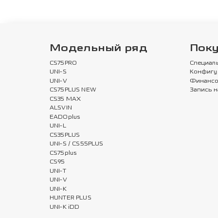
Модельный ряд
Пок
CS75PRO
Специал
UNI-S
Конфигу
UNI-V
Финансо
CS75PLUS NEW
Запись н
CS35 MAX
ALSVIN
EADOplus
UNI-L
CS35PLUS
UNI-S / CS55PLUS
CS75plus
CS95
UNI-T
UNI-V
UNI-K
HUNTER PLUS
UNI-K iDD