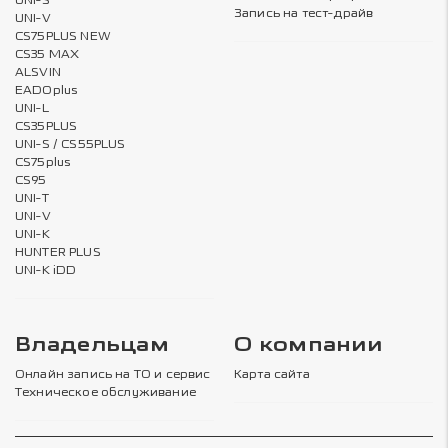
UNI-S
Запись на тест-драйв
UNI-V
CS75PLUS NEW
CS35 MAX
ALSVIN
EADOplus
UNI-L
CS35PLUS
UNI-S / CS55PLUS
CS75plus
CS95
UNI-T
UNI-V
UNI-K
HUNTER PLUS
UNI-K iDD
Владельцам
О компании
Онлайн запись на ТО и сервис
Карта сайта
Техническое обслуживание