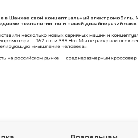
не в Шанхае свой концептуальный электромобиль.
довые технологии, но и новый дизайнерский язык
ставили несколько новых серийных машин и концептуал
ектромотора — 167 л.с. и 335 Hm. Мы не раскрыли всех с
оделирующую «мышление человека».
сть на российском рынке — среднеразмерный кроссовер 
упка
Владельцам