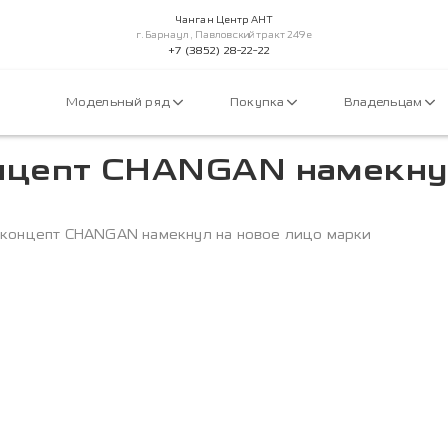
Чанган Центр АНТ
г.Барнаул, Павловский тракт 249е
+7 (3852) 28-22-22
Модельный ряд
Покупка
Владельцам
нцепт CHANGAN намекну
концепт CHANGAN намекнул на новое лицо марки