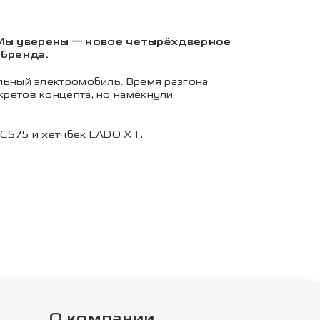
 Мы уверены — новое четырёхдверное
 бренда.
ьный электромобиль. Время разгона
екретов концепта, но намекнули
CS75 и хетчбек EADO XT.
О компании