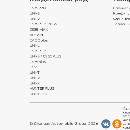
CS75PRO
Специал
UNI-S
Конфигу
UNI-V
Финансо
CS75PLUS NEW
Запись н
CS35 MAX
ALSVIN
EADOplus
UNI-L
CS35PLUS
UNI-S / CS55PLUS
CS75plus
CS95
UNI-T
UNI-V
UNI-K
HUNTER PLUS
UNI-K iDD
Изл
хар
пол
Фед
© Changan Automobile Group, 2026
сал
ком