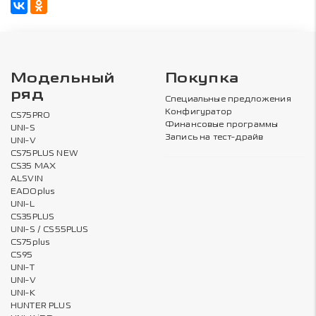
Модельный
Покупка
ряд
Специальные предложения
Конфигуратор
CS75PRO
Финансовые программы
UNI-S
Запись на тест-драйв
UNI-V
CS75PLUS NEW
CS35 MAX
ALSVIN
EADOplus
UNI-L
CS35PLUS
UNI-S / CS55PLUS
CS75plus
CS95
UNI-T
UNI-V
UNI-K
HUNTER PLUS