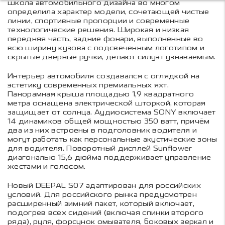
школа автомобильного дизайна во многом
определила характер модели, сочетающей чистые
линии, спортивные пропорции и современные
технологические решения. Широкая и низкая
передняя часть, задние фонари, выполненные во
всю ширину кузова с подсвеченным логотипом и
скрытые дверные ручки, делают силуэт узнаваемым.
Интерьер автомобиля создавался с оглядкой на
эстетику современных премиальных яхт.
Панорамная крыша площадью 1,9 квадратного
метра оснащена электрической шторкой, которая
защищает от солнца. Аудиосистема SONY включает
14 динамиков общей мощностью 350 ватт, причём
два из них встроены в подголовник водителя и
могут работать как персональные акустические зоны
для водителя. Поворотный дисплей Sunflower
диагональю 15,6 дюйма поддерживает управление
жестами и голосом.
Новый DEEPAL S07 адаптирован для российских
условий. Для российского рынка предусмотрен
расширенный зимний пакет, который включает,
подогрев всех сидений (включая спинки второго
ряда), руля, форсунок омывателя, боковых зеркал и