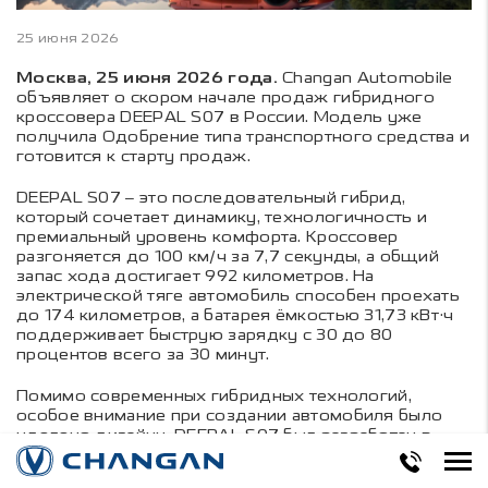
25 июня 2026
Москва, 25 июня 2026 года.
Changan Automobile
объявляет о скором начале продаж гибридного
кроссовера DEEPAL S07 в России. Модель уже
получила Одобрение типа транспортного средства и
готовится к старту продаж.
DEEPAL S07 – это последовательный гибрид,
который сочетает динамику, технологичность и
премиальный уровень комфорта. Кроссовер
разгоняется до 100 км/ч за 7,7 секунды, а общий
запас хода достигает 992 километров. На
электрической тяге автомобиль способен проехать
до 174 километров, а батарея ёмкостью 31,73 кВт·ч
поддерживает быструю зарядку с 30 до 80
процентов всего за 30 минут.
Помимо современных гибридных технологий,
особое внимание при создании автомобиля было
уделено дизайну. DEEPAL S07 был разработан в
европейском дизайн-центре компании в Турине под
руководством Бертрана Баха. Именно итальянская