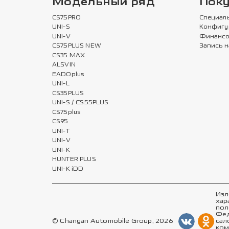
Модельный ряд
Пок
CS75PRO
Специал
UNI-S
Конфигу
UNI-V
Финансо
CS75PLUS NEW
Запись н
CS35 MAX
ALSVIN
EADOplus
UNI-L
CS35PLUS
UNI-S / CS55PLUS
CS75plus
CS95
UNI-T
UNI-V
UNI-K
HUNTER PLUS
UNI-K iDD
Изл
хар
пол
Фед
© Changan Automobile Group, 2026
сал
ком