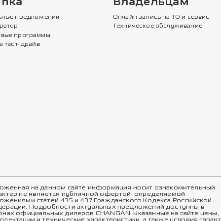
упка
Владельцам
ьные предложения
Онлайн запись на ТО и сервис
ратор
Техническое обслуживание
вые программы
а тест-драйв
оженная на данном сайте информация носит ознакомительный
актер не является публичной офертой, определяемой
ожениями статей 435 и 437 Гражданского Кодекса Российской
ерации. Подробности актуальных предложений доступны в
онах официальных дилеров CHANGAN. Указанные на сайте цены,
плектации и технические характеристики, а также условия гаран