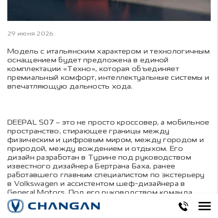
29 июня 2026
Модель с итальянским характером и технологичным
оснащением будет предложена в единой
комплектации «Техно», которая объединяет
премиальный комфорт, интеллектуальные системы и
впечатляющую дальность хода.
DEEPAL S07 – это не просто кроссовер, а мобильное
пространство, стирающее границы между
физическим и цифровым миром, между городом и
природой, между вождением и отдыхом. Его
дизайн разработан в Турине под руководством
известного дизайнера Бертрана Баха, ранее
работавшего главным специалистом по экстерьеру
в Volkswagen и ассистентом шеф-дизайнера в
General Motors. Под его руководством команда
создала облик S07, сочетающий футуристичные
линии, динамичность и премиальный стиль.