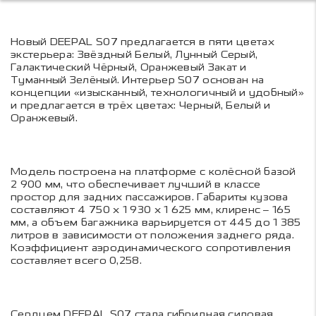
Новый DEEPAL S07 предлагается в пяти цветах
экстерьера: Звёздный Белый, Лунный Серый,
Галактический Чёрный, Оранжевый Закат и
Туманный Зелёный. Интерьер S07 основан на
концепции «изысканный, технологичный и удобный»
и предлагается в трёх цветах: Черный, Белый и
Оранжевый.
Модель построена на платформе с колёсной базой
2 900 мм, что обеспечивает лучший в классе
простор для задних пассажиров. Габариты кузова
составляют 4 750 х 1 930 х 1 625 мм, клиренс – 165
мм, а объем багажника варьируется от 445 до 1 385
литров в зависимости от положения заднего ряда.
Коэффициент аэродинамического сопротивления
составляет всего 0,258.
Сердцем DEEPAL S07 стала гибридная силовая