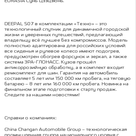
EURASIA Сунь Цзэцзюнь.
DEEPAL S07 в комплектации «Техно» – это
технологичный спутник для динамичной городской
жизни и уверенных путешествий, предлагающий
владельцу всё лучшее без компромиссов. Модель
полностью адаптирована для российских условий:
все сиденья и рулевое колесо имеют подогрев,
предусмотрен обогрев форсунок и зеркал, а также
система ЭРА-ГЛОНАСС. Кузов прошёл
антикоррозийную обработку, а в комплект входит
ремкомплект для шин. Гарантия на автомобиль
составляет 5 лет или 150 000 км пробега, на тяговую
батарею – 8 лет или 160 000 км пробега. Новинка на
финальном этапе подготовки к старту продаж.
Следите за нашими новостями!
Справки о компаниях:
China Changan Automobile Group – технологическая
промышленная группа национального уровня с