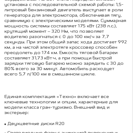
установка с последовательной схемой работы: 1,5-
литровый бензиновый двигатель выступает в роли
генератора для электромотора, обеспечивая тягу,
сравнимую с электрическими моделями. Суммарная
мощность системы составляет 175 кВт (238 л.с.),
крутящий момент – 320 Нм, что позволяет
водителю разогнаться с 0 до 100 км/ч за 7,7
секунды. При этом общий запас хода достигает 992
км, а на чистой электротяге кроссовер способен
преодолеть до 174 км. Емкость тяговой батареи
составляет 31,73 кВт·ч, а при помощи быстрой
зарядки тяговую батарею можно зарядить с 30 до
80% всего за 30 минут. Автомобиль расходует
всего 5,7 л/100 км в смешанном цикле.
Единая комплектация «Техно» включает все
ключевые технологии и опции, характерные для
модели класса гран-туризмо. Внешний вид и
экстерьер:
Двухцветные диски R20
Светодиодные фары с анимацией включения и