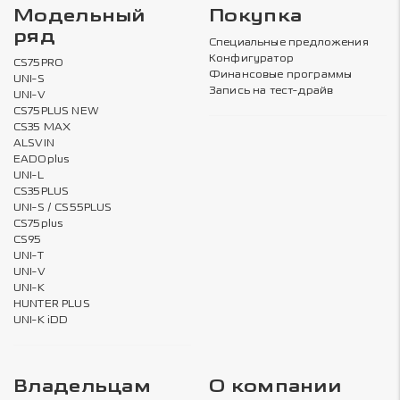
Модельный
Покупка
ряд
Специальные предложения
Конфигуратор
CS75PRO
Финансовые программы
UNI-S
Запись на тест-драйв
UNI-V
CS75PLUS NEW
CS35 MAX
ALSVIN
EADOplus
UNI-L
CS35PLUS
UNI-S / CS55PLUS
CS75plus
CS95
UNI-T
UNI-V
UNI-K
HUNTER PLUS
UNI-K iDD
Владельцам
О компании