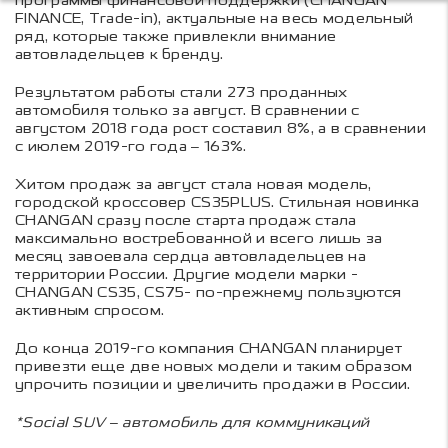
программы финансовой поддержки (CHANGAN
FINANCE, Trade-in), актуальные на весь модельный
ряд, которые также привлекли внимание
автовладельцев к бренду.
Результатом работы стали 273 проданных
автомобиля только за август. В сравнении с
августом 2018 года рост составил 8%, а в сравнении
с июлем 2019-го года – 163%.
Хитом продаж за август стала новая модель,
городской кроссовер CS35PLUS. Стильная новинка
CHANGAN сразу после старта продаж стала
максимально востребованной и всего лишь за
месяц завоевала сердца автовладельцев на
территории России. Другие модели марки -
CHANGAN CS35, CS75- по-прежнему пользуются
активным спросом.
До конца 2019-го компания CHANGAN планирует
привезти еще две новых модели и таким образом
упрочить позиции и увеличить продажи в России.
*Social SUV – автомобиль для коммуникаций