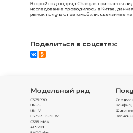
Второй год подряд Changan признается лид
исследование проводилось в Китае, данная 
рынок получают автомобили, сделанные на 
Поделиться в соцсетях:
Модельный ряд
Пок
CS75PRO
Специал
UNI-S
Конфигу
UNI-V
Финансо
CS75PLUS NEW
Запись н
CS35 MAX
ALSVIN
EADOplus