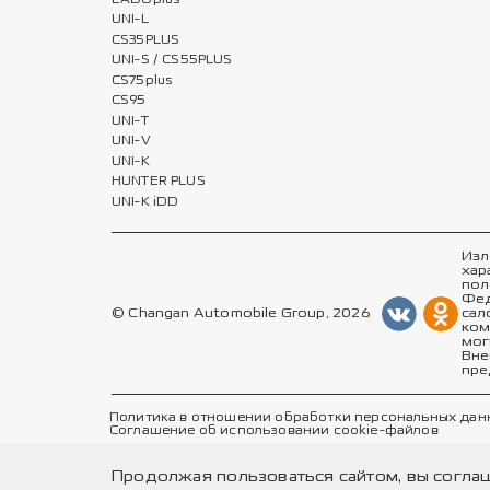
UNI-L
CS35PLUS
UNI-S / CS55PLUS
CS75plus
CS95
UNI-T
UNI-V
UNI-K
HUNTER PLUS
UNI-K iDD
Изл
хар
пол
Фед
© Changan Automobile Group, 2026
сал
ком
мог
Вне
пре
Политика в отношении обработки персональных дан
Соглашение об использовании cookie-файлов
Продолжая пользоваться сайтом, вы согла