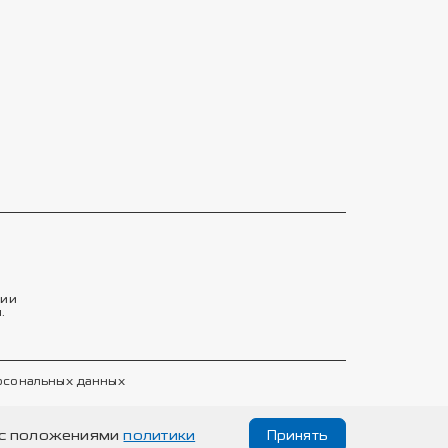
тии
.
ерсональных данных
е с положениями
политики
Принять