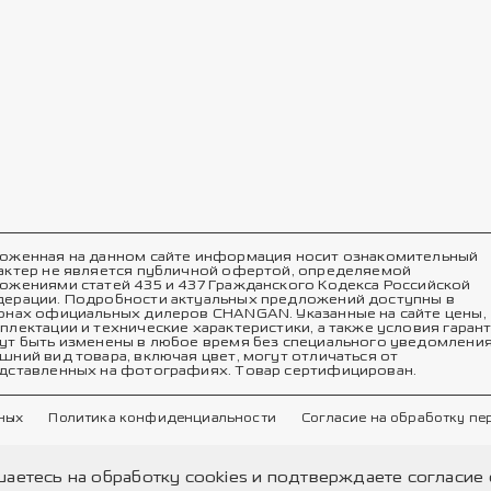
оженная на данном сайте информация носит ознакомительный
актер не является публичной офертой, определяемой
ожениями статей 435 и 437 Гражданского Кодекса Российской
ерации. Подробности актуальных предложений доступны в
онах официальных дилеров CHANGAN. Указанные на сайте цены,
плектации и технические характеристики, а также условия гаран
ут быть изменены в любое время без специального уведомления
шний вид товара, включая цвет, могут отличаться от
дставленных на фотографиях. Товар сертифицирован.
ных
Политика конфиденциальности
Согласие на обработку п
шаетесь на обработку cookies и подтверждаете согласи