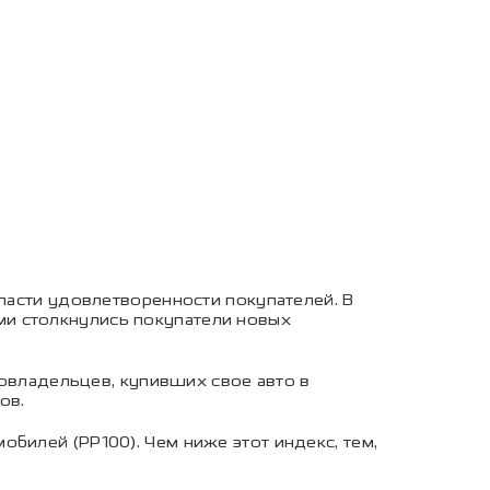
бласти удовлетворенности покупателей. В
рыми столкнулись покупатели новых
товладельцев, купивших свое авто в
ов.
билей (PP100). Чем ниже этот индекс, тем,