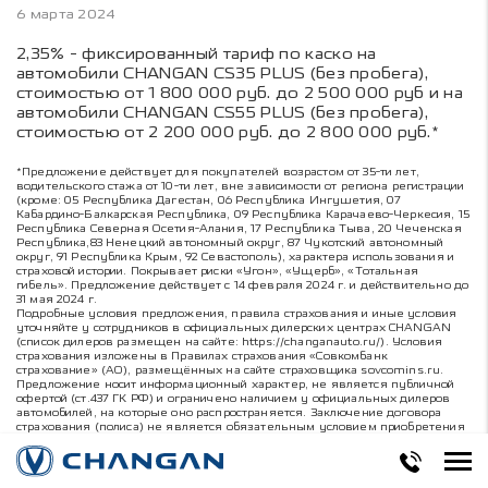
6 марта 2024
2,35% - фиксированный тариф по каско на
автомобили CHANGAN CS35 PLUS (без пробега),
стоимостью от 1 800 000 руб. до 2 500 000 руб и на
автомобили CHANGAN CS55 PLUS (без пробега),
стоимостью от 2 200 000 руб. до 2 800 000 руб.*
*Предложение действует для покупателей возрастом от 35-ти лет,
водительского стажа от 10-ти лет, вне зависимости от региона регистрации
(кроме: 05 Республика Дагестан, 06 Республика Ингушетия, 07
Кабардино-Балкарская Республика, 09 Республика Карачаево-Черкесия, 15
Республика Северная Осетия-Алания, 17 Республика Тыва, 20 Чеченская
Республика,83 Ненецкий автономный округ, 87 Чукотский автономный
округ, 91 Республика Крым, 92 Севастополь), характера использования и
страховой истории. Покрывает риски «Угон», «Ущерб», «Тотальная
гибель». Предложение действует с 14 февраля 2024 г. и действительно до
31 мая 2024 г.
Подробные условия предложения, правила страхования и иные условия
уточняйте у сотрудников в официальных дилерских центрах CHANGAN
(список дилеров размещен на сайте:
https://changanauto.ru/
). Условия
страхования изложены в Правилах страхования «Совкомбанк
страхование» (АО), размещённых на сайте страховщика sovcomins.ru.
Предложение носит информационный характер, не является публичной
офертой (ст.437 ГК РФ) и ограничено наличием у официальных дилеров
автомобилей, на которые оно распространяется. Заключение договора
страхования (полиса) не является обязательным условием приобретения
автомобиля. Решение о заключении договора страхования принимается
сотрудником страховой компании.
«Совкомбанк страхование» (АО). Лицензии Банка России: СИ №1675.