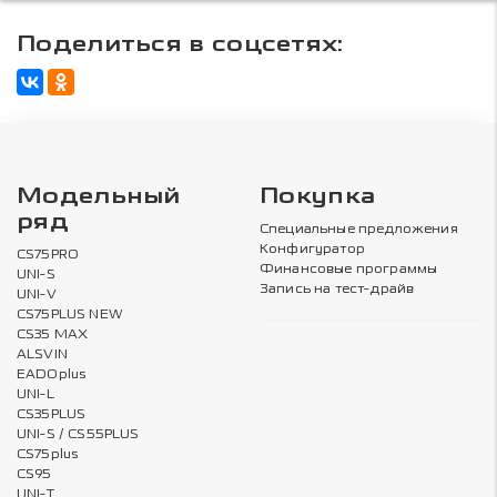
Поделиться в соцсетях:
Модельный
Покупка
ряд
Специальные предложения
Конфигуратор
CS75PRO
Финансовые программы
UNI-S
Запись на тест-драйв
UNI-V
CS75PLUS NEW
CS35 MAX
ALSVIN
EADOplus
UNI-L
CS35PLUS
UNI-S / CS55PLUS
CS75plus
CS95
UNI-T