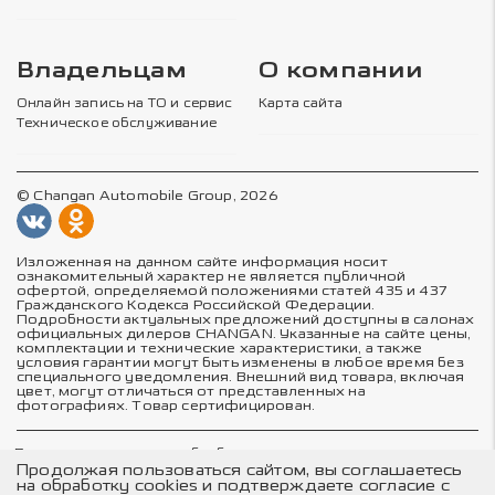
Владельцам
О компании
Онлайн запись на ТО и сервис
Карта сайта
Техническое обслуживание
© Changan Automobile Group, 2026
Изложенная на данном сайте информация носит
ознакомительный характер не является публичной
офертой, определяемой положениями статей 435 и 437
Гражданского Кодекса Российской Федерации.
Подробности актуальных предложений доступны в салонах
официальных дилеров CHANGAN. Указанные на сайте цены,
комплектации и технические характеристики, а также
условия гарантии могут быть изменены в любое время без
специального уведомления. Внешний вид товара, включая
цвет, могут отличаться от представленных на
фотографиях. Товар сертифицирован.
Политика в отношении обработки персональных данных
Политика конфиденциальности
Продолжая пользоваться сайтом, вы соглашаетесь
Согласие на обработку персональных данных
на обработку cookies и подтверждаете согласие с
Соглашение об использовании cookie-файлов