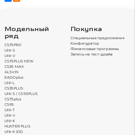
Модельный
Покупка
ряд
Специальные предложения
Конфигуратор
CS75PRO
Финансовые программы
UNI-S
Запись на тест-драйв
UNI-V
CS75PLUS NEW
CS35 MAX
ALSVIN
EADOplus
UNI-L
CS35PLUS
UNI-S / CS55PLUS
CS75plus
CS95
UNI-T
UNI-V
UNI-K
HUNTER PLUS
UNI-K iDD