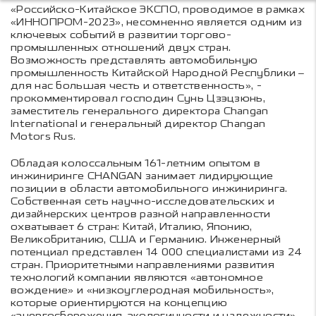
«Российско-Китайское ЭКСПО, проводимое в рамках
«ИННОПРОМ-2023», несомненно является одним из
ключевых событий в развитии торгово-
промышленных отношений двух стран.
Возможность представлять автомобильную
промышленность Китайской Народной Республики –
для нас большая честь и ответственность», -
прокомментировал господин Сунь Цзэцзюнь,
заместитель генерального директора Changan
International и генеральный директор Changan
Motors Rus.
Обладая колоссальным 161-летним опытом в
инжиниринге CHANGAN занимает лидирующие
позиции в области автомобильного инжиниринга.
Собственная сеть научно-исследовательских и
дизайнерских центров разной направленности
охватывает 6 стран: Китай, Италию, Японию,
Великобританию, США и Германию. Инженерный
потенциал представлен 14 000 специалистами из 24
стран. Приоритетными направлениями развития
технологий компании являются «автономное
вождение» и «низкоуглеродная мобильность»,
которые ориентируются на концепцию
«энергосбережения, экологичности и надежности».