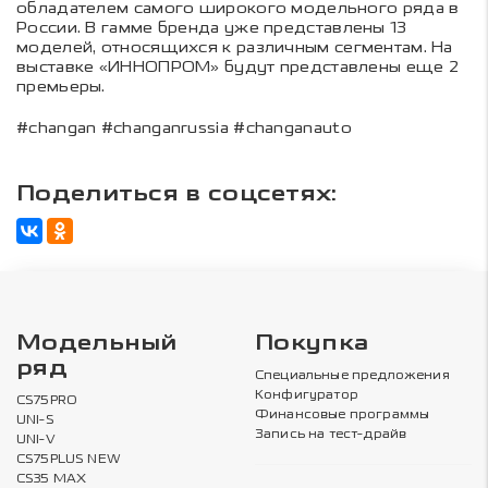
обладателем самого широкого модельного ряда в
России. В гамме бренда уже представлены 13
моделей, относящихся к различным сегментам. На
выставке «ИННОПРОМ» будут представлены еще 2
премьеры.
#changan #changanrussia #changanauto
Поделиться в соцсетях:
Модельный
Покупка
ряд
Специальные предложения
Конфигуратор
CS75PRO
Финансовые программы
UNI-S
Запись на тест-драйв
UNI-V
CS75PLUS NEW
CS35 MAX