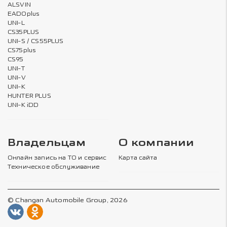
ALSVIN
EADOplus
UNI-L
CS35PLUS
UNI-S / CS55PLUS
CS75plus
CS95
UNI-T
UNI-V
UNI-K
HUNTER PLUS
UNI-K iDD
Владельцам
О компании
Онлайн запись на ТО и сервис
Карта сайта
Техническое обслуживание
© Changan Automobile Group, 2026