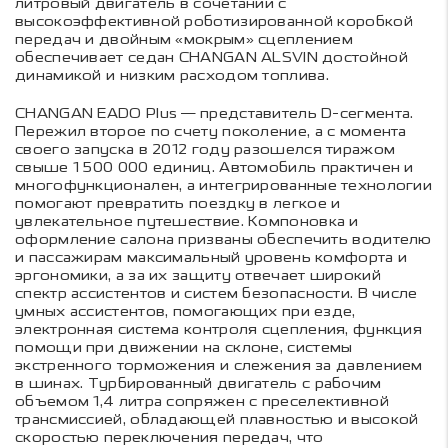
литровый двигатель в сочетании с
высокоэффективной роботизированной коробкой
передач и двойным «мокрым» сцеплением
обеспечивает седан CHANGAN ALSVIN достойной
динамикой и низким расходом топлива.
CHANGAN EADO Plus — представитель D-сегмента.
Пережил второе по счету поколение, а с момента
своего запуска в 2012 году разошелся тиражом
свыше 1 500 000 единиц. Автомобиль практичен и
многофункционален, а интегрированные технологии
помогают превратить поездку в легкое и
увлекательное путешествие. Компоновка и
оформление салона призваны обеспечить водителю
и пассажирам максимальный уровень комфорта и
эргономики, а за их защиту отвечает широкий
спектр ассистентов и систем безопасности. В числе
умных ассистентов, помогающих при езде,
электронная система контроля сцепления, функция
помощи при движении на склоне, системы
экстренного торможения и слежения за давлением
в шинах. Турбированный двигатель с рабочим
объемом 1,4 литра сопряжен с преселективной
трансмиссией, обладающей плавностью и высокой
скоростью переключения передач, что