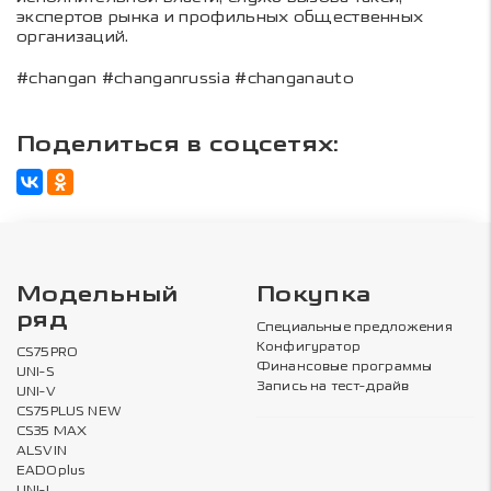
экспертов рынка и профильных общественных
организаций.
#changan #changanrussia #changanauto
Поделиться в соцсетях:
Модельный
Покупка
ряд
Специальные предложения
Конфигуратор
CS75PRO
Финансовые программы
UNI-S
Запись на тест-драйв
UNI-V
CS75PLUS NEW
CS35 MAX
ALSVIN
EADOplus
UNI-L