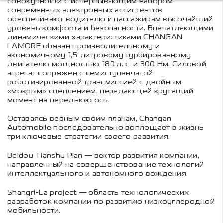
совокупности с исчерпывающим набором
современных электронных ассистентов
обеспечивают водителю и пассажирам высочайший
уровень комфорта и безопасности. Впечатляющими
динамическими характеристиками CHANGAN
LAMORE обязан производительному и
экономичному 1,5-литровому турбированному
двигателю мощностью 180 л. с. и 300 Нм. Силовой
агрегат сопряжен с семиступенчатой
роботизированной трансмиссией с двойным
«мокрым» сцеплением, передающей крутящий
момент на переднюю ось.
Оставаясь верным своим планам, Changan
Automobile последовательно воплощает в жизнь
три ключевые стратегии своего развития.
Beidou Tianshu Plan — вектор развития компании,
направленный на совершенствование технологий
интеллектуального и автономного вождения.
Shangri-La project — область технологических
разработок компании по развитию низкоуглеродной
мобильности.