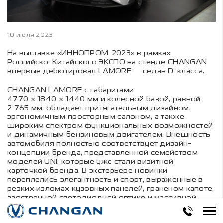
10 июля 2023
На выставке «ИННОПРОМ-2023» в рамках
Российско-Китайского ЭКСПО на стенде CHANGAN
впервые дебютировал LAMORE — седан D-класса.
CHANGAN LAMORE с габаритами
4770 х 1840 х 1440 мм и колесной базой, равной
2 765 мм, обладает притягательным дизайном,
эргономичным просторным салоном, а также
широким спектром функциональных возможностей
и динамичным бензиновым двигателем. Внешность
автомобиля полностью соответствует дизайн-
концепции бренда, представленной семейством
моделей UNI, которые уже стали визитной
карточкой бренда. В экстерьере новинки
переплелись элегантность и спорт, выраженные в
резких изломах кузовных панелей, граненом капоте,
заостренной светодиодной оптике и массивной
решетке радиатора с трехмерным ячеистым
оформлением. Компоновка и текстура интерьера в