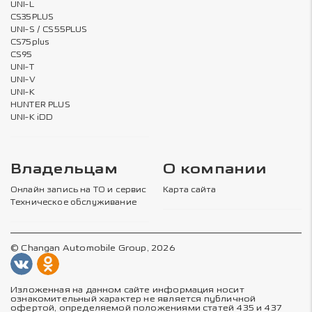
UNI-L
CS35PLUS
UNI-S / CS55PLUS
CS75plus
CS95
UNI-T
UNI-V
UNI-K
HUNTER PLUS
UNI-K iDD
Владельцам
О компании
Онлайн запись на ТО и сервис
Карта сайта
Техническое обслуживание
© Changan Automobile Group, 2026
Изложенная на данном сайте информация носит
ознакомительный характер не является публичной
офертой, определяемой положениями статей 435 и 437