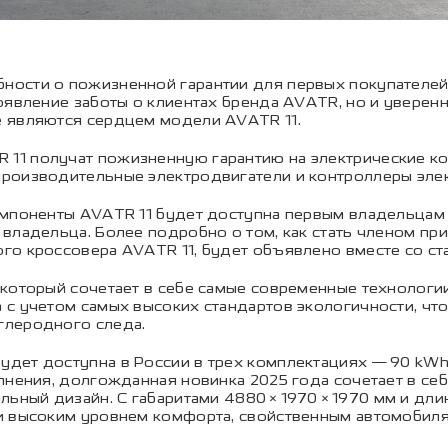
ости о пожизненной гарантии для первых покупателей 
оявление заботы о клиентах бренда AVATR, но и уверен
 являются сердцем модели AVATR 11.
1 получат пожизненную гарантию на электрические ком
производительные электродвигатели и контроллеры эле
омпоненты AVATR 11 будет доступна первым владельцам
владельца. Более подробно о том, как стать членом пр
го кроссовера AVATR 11, будет объявлено вместе со ст
 который сочетает в себе самые современные технологи
 с учетом самых высоких стандартов экологичности, чт
глеродного следа.
ет доступна в России в трех комплектациях — 90 kWh R
лнения, долгожданная новинка 2025 года сочетает в се
ильный дизайн. С габаритами 4880×1970×1970 мм и дли
и высоким уровнем комфорта, свойственным автомобиля