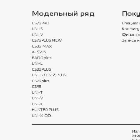
Модельный ряд
Пок
CS75PRO
Специал
UNI-S
Конфигу
UNI-V
Финансо
CS75PLUS NEW
Запись н
CS35 MAX
ALSVIN
EADOplus
UNI-L
CS35PLUS
UNI-S / CS55PLUS
CS75plus
CS95
UNI-T
UNI-V
UNI-K
HUNTER PLUS
UNI-K iDD
Изл
хар
пол