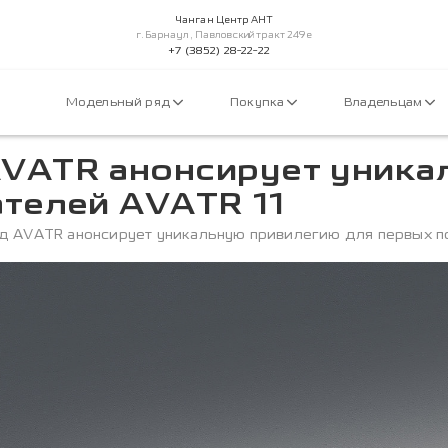
Чанган Центр АНТ
г.Барнаул, Павловский тракт 249е
+7 (3852) 28-22-22
Модельный ряд
Покупка
Владельцам
VATR анонсирует уника
телей AVATR 11
 AVATR анонсирует уникальную привилегию для первых п