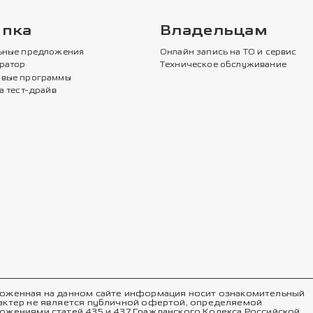
упка
Владельцам
ьные предложения
Онлайн запись на ТО и сервис
ратор
Техническое обслуживание
вые программы
а тест-драйв
оженная на данном сайте информация носит ознакомительный
актер не является публичной офертой, определяемой
ожениями статей 435 и 437 Гражданского Кодекса Российской