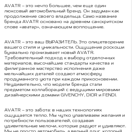
AVATR – это нечто большее, чем еще один
люксовый автомобильный бренд. Он задуман как
продолжение своего владельца. Само название
бренда AVATR основано на древнем санскритском
слове «аватар», означающем воплощение.
AVATR – это ваш ВЫРАЗИТЕЛЬ. Это олицетворение
вашего стиля и уникальности. Ощущение роскоши
буквально пронизывает новый AVATR.
Требовательный подход к выбору отделочных
материалов, высочайшие стандарты качества и
филигранное мастерство исполнения даже
мельчайших деталей создают атмосферу
продуманного уюта при каждом прикосновении.
Неудивительно, что модели бренда стали
предметом коллабораций с ведущими мировыми
дизайнерскими домами GIVENCHY, DIOR и FENDI.
AVATR – это забота: в наших технологиях
ощущается тепло. Мы чутко улавливаем желания и
потребности пользователей, создавая
удивительные мелочи, которые радуют и удивляют.
Мы не просто автомобиль, а верный друг, который