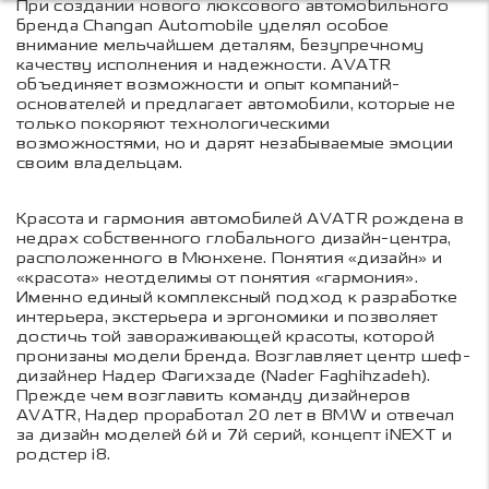
При создании нового люксового автомобильного
бренда Changan Automobile уделял особое
внимание мельчайшем деталям, безупречному
качеству исполнения и надежности. AVATR
объединяет возможности и опыт компаний-
основателей и предлагает автомобили, которые не
только покоряют технологическими
возможностями, но и дарят незабываемые эмоции
своим владельцам.
Красота и гармония автомобилей AVATR рождена в
недрах собственного глобального дизайн-центра,
расположенного в Мюнхене. Понятия «дизайн» и
«красота» неотделимы от понятия «гармония».
Именно единый комплексный подход к разработке
интерьера, экстерьера и эргономики и позволяет
достичь той завораживающей красоты, которой
пронизаны модели бренда. Возглавляет центр шеф-
дизайнер Надер Фагихзаде (Nader Faghihzadeh).
Прежде чем возглавить команду дизайнеров
AVATR, Надер проработал 20 лет в BMW и отвечал
за дизайн моделей 6й и 7й серий, концепт iNEXT и
родстер i8.