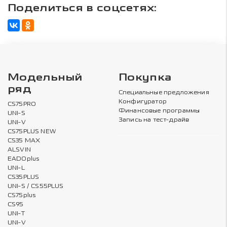
Поделиться в соцсетях:
Модельный
Покупка
ряд
Специальные предложения
Конфигуратор
CS75PRO
Финансовые программы
UNI-S
Запись на тест-драйв
UNI-V
CS75PLUS NEW
CS35 MAX
ALSVIN
EADOplus
UNI-L
CS35PLUS
UNI-S / CS55PLUS
CS75plus
CS95
UNI-T
UNI-V