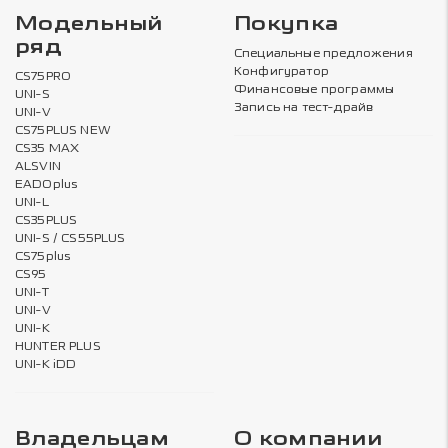
Модельный
Покупка
ряд
Специальные предложения
Конфигуратор
CS75PRO
Финансовые программы
UNI-S
Запись на тест-драйв
UNI-V
CS75PLUS NEW
CS35 MAX
ALSVIN
EADOplus
UNI-L
CS35PLUS
UNI-S / CS55PLUS
CS75plus
CS95
UNI-T
UNI-V
UNI-K
HUNTER PLUS
UNI-K iDD
Владельцам
О компании