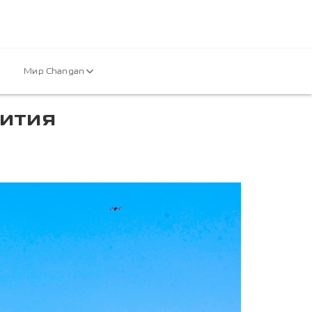
Мир Changan
ития
й