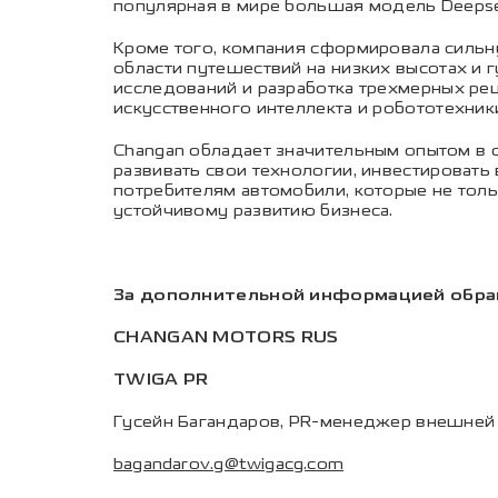
популярная в мире большая модель Deepsee
Кроме того, компания сформировала сильну
области путешествий на низких высотах и 
исследований и разработка трехмерных ре
искусственного интеллекта и робототехни
Changan обладает значительным опытом в 
развивать свои технологии, инвестировать
потребителям автомобили, которые не тол
устойчивому развитию бизнеса.
За дополнительной информацией обра
CHANGAN MOTORS RUS
TWIGA PR
Гусейн Багандаров, PR-менеджер внешней
bagandarov.g@twigacg.com