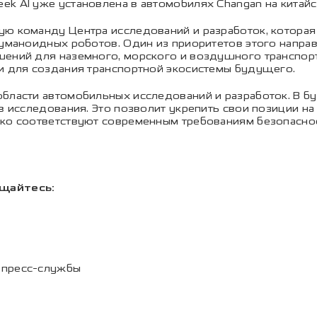
k AI уже установлена в автомобилях Changan на китайс
ю команду Центра исследований и разработок, которая 
гуманоидных роботов. Один из приоритетов этого напр
шений для наземного, морского и воздушного транспор
ки для создания транспортной экосистемы будущего.
области автомобильных исследований и разработок. В 
 в исследования. Это позволит укрепить свои позиции н
ько соответствуют современным требованиям безопаснос
щайтесь:
 пресс-службы