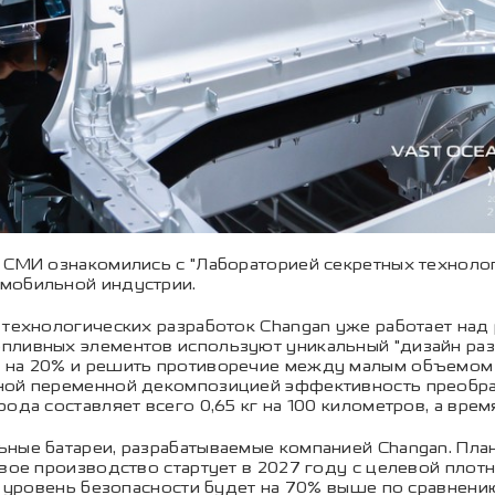
СМИ ознакомились с "Лабораторией секретных технологий
омобильной индустрии.
 технологических разработок Changan уже работает над
пливных элементов используют уникальный "дизайн разд
в на 20% и решить противоречие между малым объемом
лной переменной декомпозицией эффективность преобра
ода составляет всего 0,65 кг на 100 километров, а врем
ные батареи, разрабатываемые компанией Changan. План
вое производство стартует в 2027 году с целевой плотн
 а уровень безопасности будет на 70% выше по сравнен