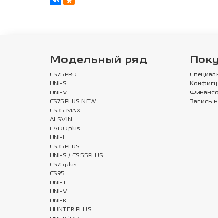
Модельный ряд
Пок
CS75PRO
Специал
UNI-S
Конфигу
UNI-V
Финансо
CS75PLUS NEW
Запись н
CS35 MAX
ALSVIN
EADOplus
UNI-L
CS35PLUS
UNI-S / CS55PLUS
CS75plus
CS95
UNI-T
UNI-V
UNI-K
HUNTER PLUS