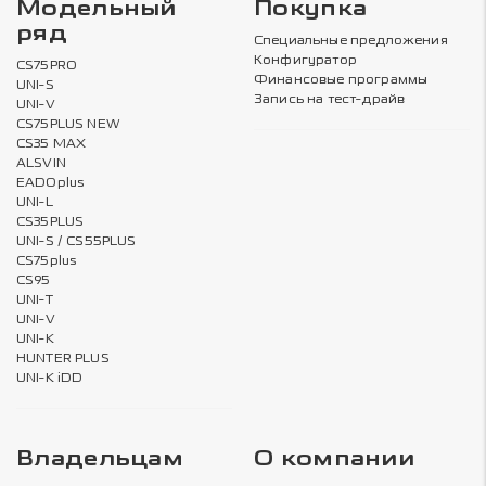
Модельный
Покупка
ряд
Специальные предложения
Конфигуратор
CS75PRO
Финансовые программы
UNI-S
Запись на тест-драйв
UNI-V
CS75PLUS NEW
CS35 MAX
ALSVIN
EADOplus
UNI-L
CS35PLUS
UNI-S / CS55PLUS
CS75plus
CS95
UNI-T
UNI-V
UNI-K
HUNTER PLUS
UNI-K iDD
Владельцам
О компании