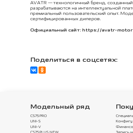
AVATR — технологичный бренд, созданный 
разрабатываются на интеллектуальной пла
премиальный пользовательский опыт. Модел
сертифицированных дилеров.
Официальный сайт: https://avatr-motor
Поделиться в соцсетях:
Модельный ряд
Пок
CS75PRO
Специал
UNI-S
Конфигу
UNI-V
Финансо
CS75PLUS NEW
Запись н