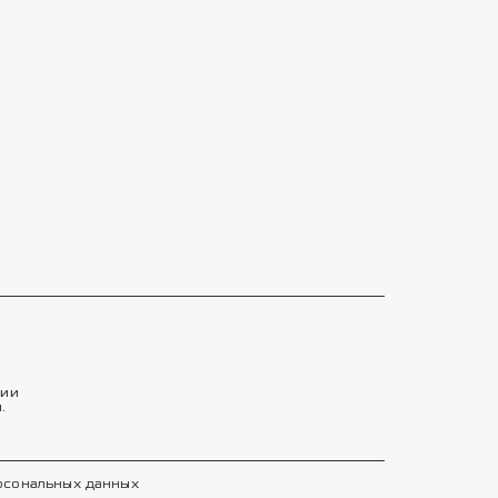
тии
.
ерсональных данных