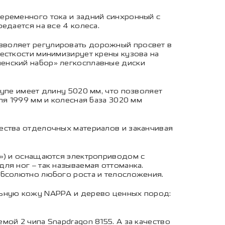
еременного тока и задний синхронный с
едается на все 4 колеса.
зволяет регулировать дорожный просвет в
есткости минимизирует крены кузова на
енский набор» легкосплавные диски
упе имеет длину 5020 мм, что позволяет
ля 1999 мм и колесная база 3020 мм
ества отделочных материалов и заканчивая
я») и оснащаются электроприводом с
ля ног – так называемая оттоманка.
абсолютно любого роста и телосложения.
льную кожу NAPPA и дерево ценных пород:
ой 2 чипа Snapdragon 8155. А за качество