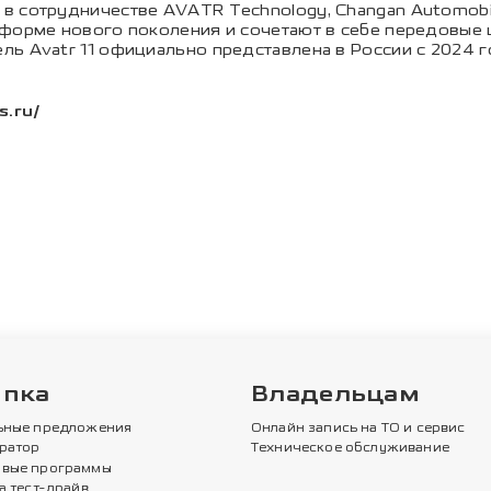
в сотрудничестве AVATR Technology, Changan Automobi
тформе нового поколения и сочетают в себе передовые 
ь Avatr 11 официально представлена в России с 2024 г
s.ru/
упка
Владельцам
ьные предложения
Онлайн запись на ТО и сервис
ратор
Техническое обслуживание
вые программы
а тест-драйв