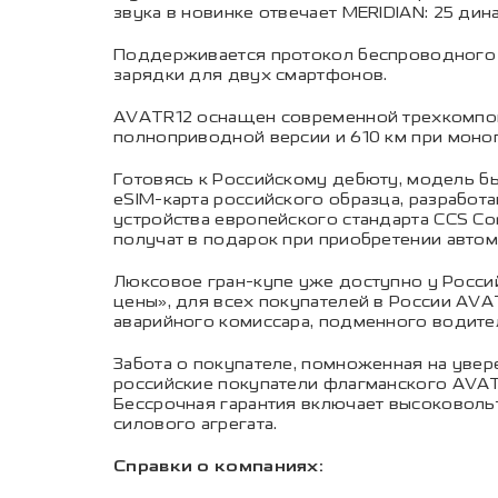
звука в новинке отвечает MERIDIAN: 25 дин
Поддерживается протокол беспроводного п
зарядки для двух смартфонов.
AVATR12 оснащен современной трехкомпоне
полноприводной версии и 610 км при моно
Готовясь к Российскому дебюту, модель б
еSIM-карта российского образца, разрабо
устройства европейского стандарта CCS C
получат в подарок при приобретении автом
Люксовое гран-купе уже доступно у Россий
цены», для всех покупателей в России AV
аварийного комиссара, подменного водите
Забота о покупателе, помноженная на уве
российские покупатели флагманского AVAT
Бессрочная гарантия включает высоковоль
силового агрегата.
Справки о компаниях: