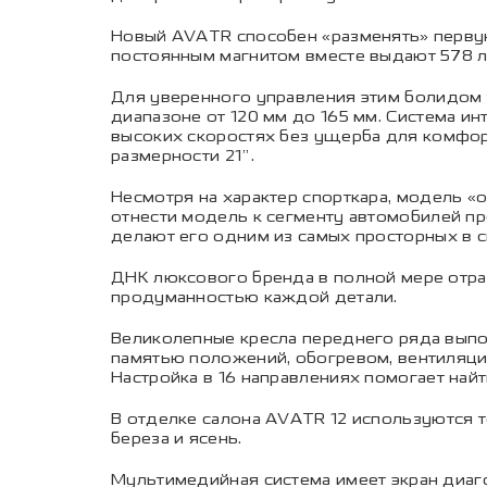
Новый AVATR способен «разменять» первую
постоянным магнитом вместе выдают 578 л.
Для уверенного управления этим болидом
диапазоне от 120 мм до 165 мм. Система и
высоких скоростях без ущерба для комфор
размерности 21”.
Несмотря на характер спорткара, модель «
отнести модель к сегменту автомобилей пр
делают его одним из самых просторных в с
ДНК люксового бренда в полной мере отра
продуманностью каждой детали.
Великолепные кресла переднего ряда выпо
памятью положений, обогревом, вентиляцие
Настройка в 16 направлениях помогает на
В отделке салона AVATR 12 используются 
береза и ясень.
Мультимедийная система имеет экран диаго