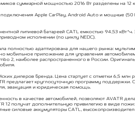
амиков суммарной мощностью 2016 Вт разделены на 12 ка
одключения Apple CarPlay, Android Auto и мощные (50
нтной литиевой батареей CATL емкостью 94,53 кВт*ч. Э
приводном исполнении (по циклу NEDC).
ыла полностью адаптирована для нашего рынка: мультим
тано мобильное приложение для управления автомобилем
ombo 2, наиболее распространенного в России. Оригина
обиля.
ских дилеров бренда. Цена стартует с отметки 6,5 млн
ATR предлагает круглосуточную программу поддержки. 
ля, эвакуация и юридическая помощь.
ренность в качестве автомобилей, позволяют AVATR де
R 12 получат дополнительную привилегию в виде пожиз
тные силовые аккумуляторы CATL, высокопроизводител