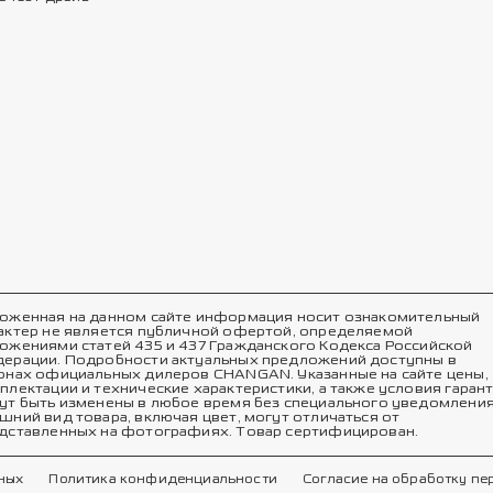
оженная на данном сайте информация носит ознакомительный
актер не является публичной офертой, определяемой
ожениями статей 435 и 437 Гражданского Кодекса Российской
ерации. Подробности актуальных предложений доступны в
онах официальных дилеров CHANGAN. Указанные на сайте цены,
плектации и технические характеристики, а также условия гаран
ут быть изменены в любое время без специального уведомления
шний вид товара, включая цвет, могут отличаться от
дставленных на фотографиях. Товар сертифицирован.
ных
Политика конфиденциальности
Согласие на обработку п