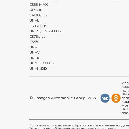
CS35 MAX
ALSVIN
EADOplus
UNI-L
CS35PLUS
UNI-S / CS55PLUS
CS75plus
CS95
UNI-T
UNI-V
UNI-K
HUNTER PLUS
UNI-K iDD
Изл
хар
пол
Фед
© Changan Automobile Group, 2026
сал
ком
мог
Вне
пре
Политика в отношении обработки персональных дан
Соглашение об использовании cookie-файлов