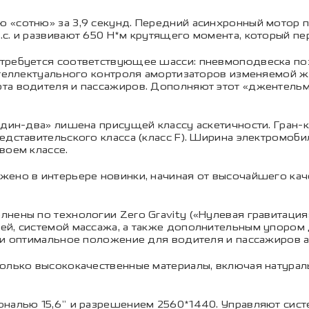
 «сотню» за 3,9 секунд. Передний асинхронный мотор п
с. и развивают 650 Н*м крутящего момента, который пер
 требуется соответствующее шасси: пневмоподвеска по
нтеллектуального контроля амортизаторов изменяемой ж
та водителя и пассажиров. Дополняют этот «джентельм
один-два» лишена присущей классу аскетичности. Гран-к
едставительского класса (класс F). Ширина электромоби
воем классе.
жено в интерьере новинки, начиная от высочайшего кач
лнены по технологии Zero Gravity («Нулевая гравитаци
й, системой массажа, а также дополнительным упором д
йти оптимальное положение для водителя и пассажиров 
только высококачественные материалы, включая натура
налью 15,6” и разрешением 2560*1440. Управляют систем