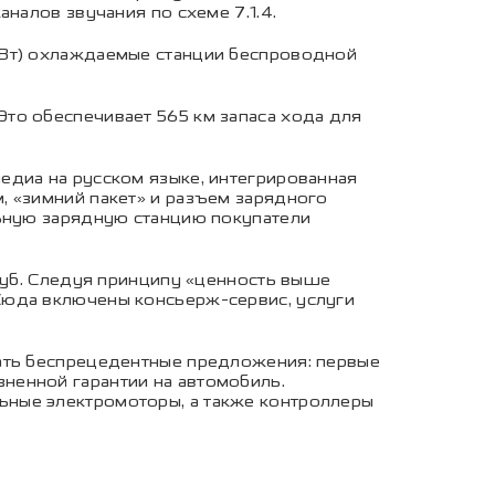
налов звучания по схеме 7.1.4.
 Вт) охлаждаемые станции беспроводной
то обеспечивает 565 км запаса хода для
едиа на русском языке, интегрированная
, «зимний пакет» и разъем зарядного
льную зарядную станцию покупатели
 руб. Следуя принципу «ценность выше
Сюда включены консьерж-сервис, услуги
лать беспрецедентные предложения: первые
ненной гарантии на автомобиль.
ьные электромоторы, а также контроллеры