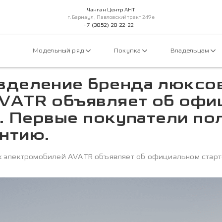
Чанган Центр АНТ
г.Барнаул, Павловский тракт 249е
+7 (3852) 28-22-22
Модельный ряд
Покупка
Владельцам
зделение бренда люксо
VATR объявляет об офи
5. Первые покупатели по
нтию.
электромобилей AVATR объявляет об официальном старте 