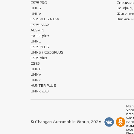
CS75PRO
Специал
UNI-S
Конфигу
UNI-V
Финансо
CS75PLUS NEW
Запись н
CS35 MAX
ALSVIN
EADOplus
UNI-L
CS35PLUS
UNI-S / CS55PLUS
CS75plus
CS95
UNI-T
UNI-V
UNI-K
HUNTER PLUS
UNI-K iDD
Изл
хар
пол
Фед
© Changan Automobile Group, 2026
сал
ком
мог
Вне