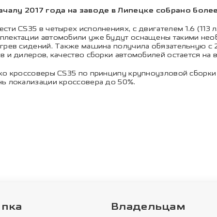
ачалу 2017 года на заводе в Липецке собрано боле
ти CS35 в четырех исполнениях, с двигателем 1.6 (113 л
плектации автомобили уже будут оснащены такими нео
огрев сидений. Также машина получила обязательную с
 и дилеров, качество сборки автомобилей остается на в
ко кроссоверы CS35 по принципу крупноузловой сборки (
нь локализации кроссовера до 50%.
упка
Владельцам