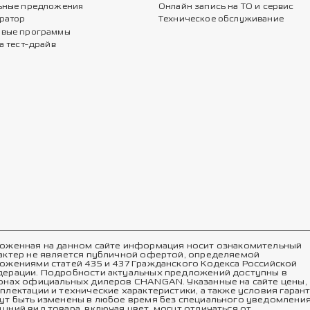
ьные предложения
Онлайн запись на ТО и сервис
ратор
Техническое обслуживание
вые программы
а тест-драйв
оженная на данном сайте информация носит ознакомительный
актер не является публичной офертой, определяемой
ожениями статей 435 и 437 Гражданского Кодекса Российской
ерации. Подробности актуальных предложений доступны в
онах официальных дилеров CHANGAN. Указанные на сайте цены,
плектации и технические характеристики, а также условия гаран
ут быть изменены в любое время без специального уведомления
шний вид товара, включая цвет, могут отличаться от