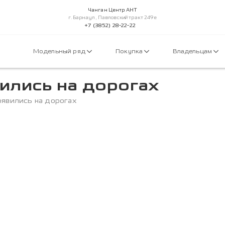
Чанган Центр АНТ
г.Барнаул, Павловский тракт 249е
+7 (3852) 28-22-22
Модельный ряд
Покупка
Владельцам
ились на дорогах
оявились на дорогах