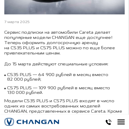
7 марта 2025
Сервис подписки на автомобили
Careta
делает
популярные модели CHANGAN еще доступнее!
Теперь оформить долгосрочную аренду
на CS35 PLUS и CS75 PLUS можно по еще более
привлекательным ценам.
До 15 марта действуют специальные условия:
CS35 PLUS — 64 900 рублей в месяц вместо
82 000 рублей;
CS75 PLUS — 109 900 рублей в месяц вместо
130 000 рублей.
Модели CS35 PLUS и CS75 PLUS входят в число
одних из самых востребованных моделей
CHANGAN, представленных в сервисе Careta. Кроме
того, пользователи могут оформить подписку
на такие модели CHANGAN, как кроссоверы UNI-S,
(CS55 PLUS), UNI-T, UNI-K, седаны Lamore и EADO