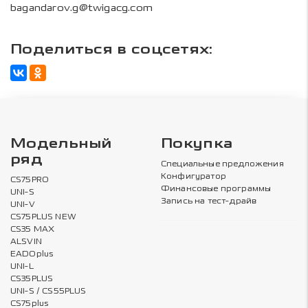
bagandarov.g@twigacg.com
Поделиться в соцсетях:
Модельный
Покупка
ряд
Специальные предложения
Конфигуратор
CS75PRO
Финансовые программы
UNI-S
Запись на тест-драйв
UNI-V
CS75PLUS NEW
CS35 MAX
ALSVIN
EADOplus
UNI-L
CS35PLUS
UNI-S / CS55PLUS
CS75plus