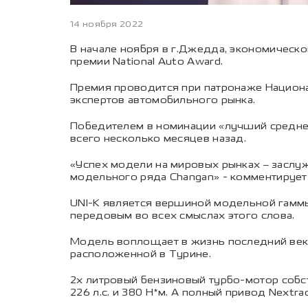
14 ноября 2022
В начале ноября в г.Джедда, экономическ
премии National Auto Award.
Премия проводится при патронаже Национа
экспертов автомобильного рынка.
Победителем в номинации «лучший среднер
всего несколько месяцев назад.
«Успех модели на мировых рынках – заслуж
модельного ряда Changan» - комментирует 
UNI-K является вершиной модельной гаммы
передовым во всех смыслах этого слова.
Модель воплощает в жизнь последний вект
расположенной в Турине.
2х литровый бензиновый турбо-мотор собст
226 л.с. и 380 Н*м. А полный привод Nextr