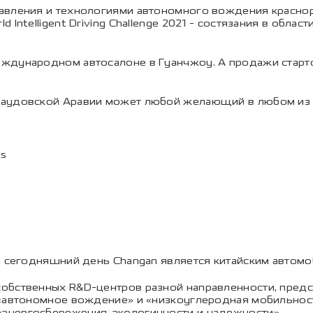
авления и технологиями автономного вождения красноре
 Intelligent Driving Challenge 2021 - состязания в обл
ждународном автосалоне в Гуанчжоу. А продажи стартов
аудовской Аравии может любой желающий в любом из 1
us
На сегодняшний день Changan является китайским автом
бственных R&D-центров разной направленности, предста
 «автономное вождение» и «низкоуглеродная мобильнос
энергосбережения, экологичности и надежности».