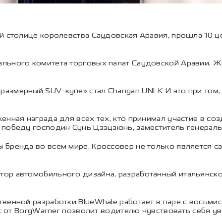
ой столице королевства Саудовская Аравия, прошла 10
льного комитета торговых палат Саудовской Аравии. Ж
азмерный SUV-купе» стал Changan UNI-K И это при том,
енная награда для всех тех, кто принимал участие в со
победу господин Сунь Цзэцзюнь, заместитель генерально
 бренда во всем мире. Кроссовер не только является с
ор автомобильного дизайна, разработанный итальянско
венной разработки BlueWhale работает в паре с восьми
ac от BorgWarner позволит водителю чувствовать себя у