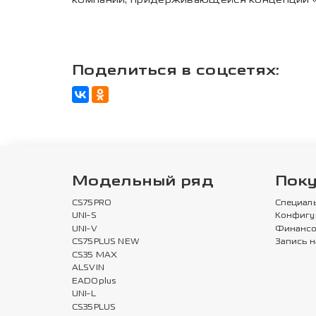
Поделиться в соцсетях:
Модельный ряд
Пок
CS75PRO
Специал
UNI-S
Конфигу
UNI-V
Финансо
CS75PLUS NEW
Запись н
CS35 MAX
ALSVIN
EADOplus
UNI-L
CS35PLUS