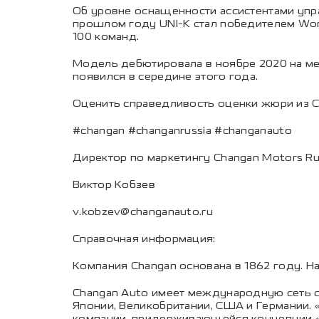
Об уровне оснащенности ассистентами упр
прошлом году UNI-K стал победителем World
100 команд.
Модель дебютировала в ноябре 2020 на ме
появился в середине этого года.
Оценить справедливость оценки жюри из С
#changan #changanrussia #changanauto
Директор по маркетингу Changan Motors R
Виктор Кобзев
v.kobzev@changanauto.ru
Справочная информация:
Компания Changan основана в 1862 году. 
Changan Auto имеет международную сеть со
Японии, Великобритании, США и Германии.
компании, придерживающейся концепции «